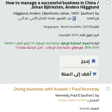
How to manage a successful business in China /
Johan Björksten, Anders Hägglund.
Hägglund, Anders
Bjorksten, Johan
, 1907-
[author]
by
نوع المادة :
نص
؛ التنسيق:
طباعة
؛ الشكل الأدبي:
غير أدبي
الناشر:
Singapopre : World Scientific, [2010]
تاريخ حقوق النشر:
copyright 2010
الإتاحة:
المواد المتاحة للإعارة:
مكتبة اتحاد الإمارات
(1)
رقم الطلب:
HD58.7
B56 2010
.
غير متاح:
مكتبة اتحاد الإمارات : داخل المكتبة فقط
(1).
إحجز
أضف إلى السلة
Doing business with Kuwait /
Paul Kennedy.
Kennedy, Paul D
[author]
by
السلاسل:
Global market briefing
الطبعات:
2nd ed.