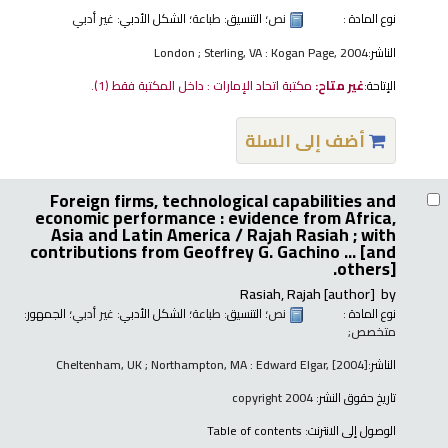
نوع المادة :
نص
؛ التنسيق:
طباعة
؛ الشكل الأدبي:
غير أدبي
الناشر:
London ; Sterling, VA : Kogan Page, 2004
الإتاحة:
غير متاح:
مكتبة اتحاد الإمارات : داخل المكتبة فقط
(1).
أضف إلى السلة
Foreign firms, technological capabilities and
economic performance : evidence from Africa,
Asia and Latin America /
Rajah Rasiah ; with
contributions from Geoffrey G. Gachino ... [and
others].
Rasiah, Rajah
[author]
by
نوع المادة :
نص
؛ التنسيق:
طباعة
؛ الشكل الأدبي:
غير أدبي
؛ الجمهور:
متخصص;
الناشر:
Cheltenham, UK ; Northampton, MA : Edward Elgar, [2004]
تاريخ حقوق النشر:
copyright 2004
الوصول إلى الانترنت:
Table of contents