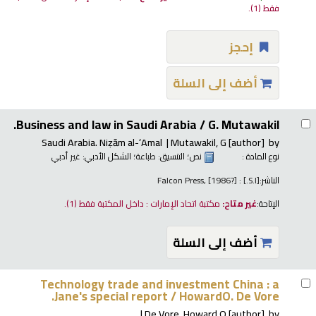
فقط
(1).
إحجز
أضف إلى السلة
Business and law in Saudi Arabia /
G. Mutawakil.
Saudi Arabia
. Niẓām al-ʻAmal
Mutawakil, G
[author]
by
نوع المادة :
نص
؛ التنسيق:
طباعة
؛ الشكل الأدبي:
غير أدبي
الناشر:
[S.l.] : Falcon Press, [1986?]
الإتاحة:
غير متاح:
مكتبة اتحاد الإمارات : داخل المكتبة فقط
(1).
أضف إلى السلة
Technology trade and investment China : a
Jane's special report /
HowardO. De Vore.
De Vore, Howard O
[author]
by