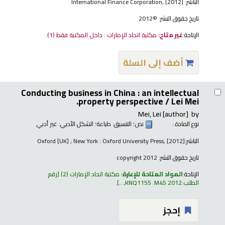
الناشر:
International Finance Corporation, [2012]
تاريخ حقوق النشر:
©2012
الإتاحة:
غير متاح:
مكتبة اتحاد الإمارات : داخل المكتبة فقط
(1).
أضف إلى السلة
Conducting business in China : an intellectual
property perspective /
Lei Mei.
Mei, Lei
[author]
by
نوع المادة :
نص
؛ التنسيق:
طباعة
؛ الشكل الأدبي:
غير أدبي
الناشر:
Oxford [UK] ; New York : Oxford University Press, [2012]
تاريخ حقوق النشر:
copyright 2012
الإتاحة:
المواد المتاحة للإعارة:
مكتبة اتحاد الإمارات
(2)
رقم
الطلب:
KNQ1155 .M45 2012, ..
.
إحجز