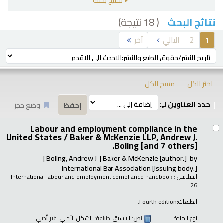
تنقيح بحثك
( 18 نتيجة)
نتائج البحث
رز
1
2
التالي
آخر
ترتيب بواسطة:
اختر الكل
مسح الكل
حدد العناوين لـِ:
وضع حجز
تائج
Labour and employment compliance in the
United States /
Baker & McKenzie LLP, Andrew J.
Boling [and 7 others].
Boling, Andrew J
Baker & McKenzie
[author.]
by
International Bar Association
[issuing body.]
السلاسل:
;
International labour and employment compliance handbook
26.
الطبعات:
Fourth edition.
نوع المادة :
نص
؛ التنسيق:
طباعة
؛ الشكل الأدبي:
غير أدبي