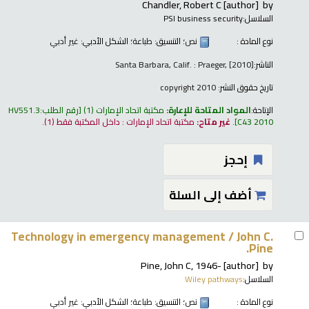
Chandler, Robert C
[author]
by
السلاسل:
PSI business security
نوع المادة :
نص
؛ التنسيق:
طباعة
؛ الشكل الأدبي:
غير أدبي
الناشر:
Santa Barbara, Calif. : Praeger, [2010]
تاريخ حقوق النشر:
copyright 2010
الإتاحة:
المواد المتاحة للإعارة:
مكتبة اتحاد الإمارات
(1)
رقم الطلب:
HV551.3
C43 2010
.
غير متاح:
مكتبة اتحاد الإمارات : داخل المكتبة فقط
(1).
إحجز
أضف إلى السلة
Technology in emergency management /
John C.
Pine.
Pine, John C
, 1946-
[author]
by
السلاسل:
Wiley pathways
نوع المادة :
نص
؛ التنسيق:
طباعة
؛ الشكل الأدبي:
غير أدبي