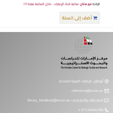
الإتاحة:
غير متاح:
مكتبة اتحاد الإمارات : داخل المكتبة فقط
(1).
أضف إلى السلة
فحات
أبوظبي، الإمارات العربية المتحدة
reference@ecssr.ae
الملاحظات والمقترحات:
library_feedback@ecssr.ae
97124044780 +