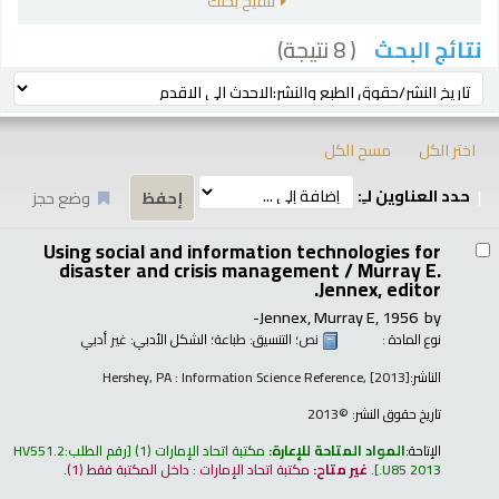
تنقيح بحثك
( 8 نتيجة)
نتائج البحث
رز
ترتيب بواسطة:
اختر الكل
مسح الكل
حدد العناوين لـِ:
وضع حجز
تائج
Using social and information technologies for
disaster and crisis management /
Murray E.
Jennex, editor.
Jennex, Murray E
, 1956-
by
نوع المادة :
نص
؛ التنسيق:
طباعة
؛ الشكل الأدبي:
غير أدبي
الناشر:
Hershey, PA : Information Science Reference, [2013]
تاريخ حقوق النشر:
©2013
الإتاحة:
المواد المتاحة للإعارة:
مكتبة اتحاد الإمارات
(1)
رقم الطلب:
HV551.2
.U85 2013
.
غير متاح:
مكتبة اتحاد الإمارات : داخل المكتبة فقط
(1).