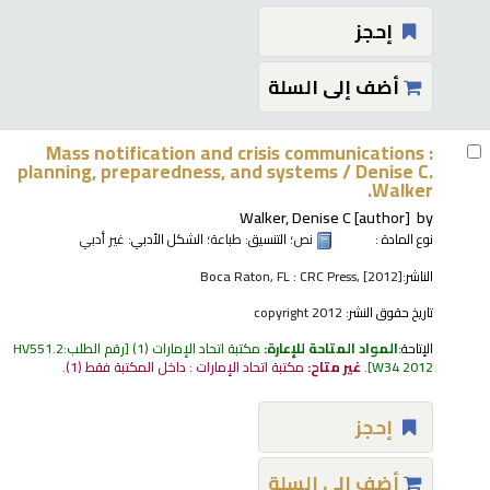
إحجز
أضف إلى السلة
Mass notification and crisis communications :
planning, preparedness, and systems /
Denise C.
Walker.
Walker, Denise C
[author]
by
نوع المادة :
نص
؛ التنسيق:
طباعة
؛ الشكل الأدبي:
غير أدبي
الناشر:
Boca Raton, FL : CRC Press, [2012]
تاريخ حقوق النشر:
copyright 2012
الإتاحة:
المواد المتاحة للإعارة:
مكتبة اتحاد الإمارات
(1)
رقم الطلب:
HV551.2
W34 2012
.
غير متاح:
مكتبة اتحاد الإمارات : داخل المكتبة فقط
(1).
إحجز
أضف إلى السلة