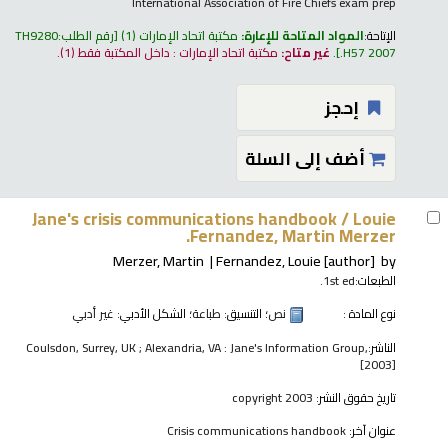
International Association of Fire Chiefs exam prep
الإتاحة:
المواد المتاحة للإعارة:
مكتبة اتحاد الإمارات
(1)
رقم الطلب:
TH9280
.H57 2007
.
غير متاح:
مكتبة اتحاد الإمارات : داخل المكتبة فقط
(1).
إحجز
أضف إلى السلة
Jane's crisis communications handbook /
Louie
Fernandez, Martin Merzer.
Merzer, Martin
Fernandez, Louie
[author]
by
الطبعات:
1st ed.
نوع المادة :
نص
؛ التنسيق:
طباعة
؛ الشكل الأدبي:
غير أدبي
الناشر:
Coulsdon, Surrey, UK ; Alexandria, VA : Jane's Information Group,
[2003]
تاريخ حقوق النشر:
copyright 2003
عنوان آخر:
Crisis communications handbook