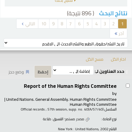
تنقيح بحثك
( 896 نتيجة)
نتائج البحث
رز
1
2
3
4
5
6
7
8
9
10
التالي
آخر
ترتيب بواسطة:
اختر الكل
مسح الكل
حدد العناوين لـِ:
وضع حجز
تائج
Report of the Human Rights Committee
by
United Nations. General Assembly. Human Rights Committee
Human Rights Committee
السلاسل:
; 57th session, supp. no. 40(A/57/40)
Official records
نوع المادة :
مصدر مستمر
؛ التنسيق:
طباعة
الناشر:
New York : United Nations, 2002