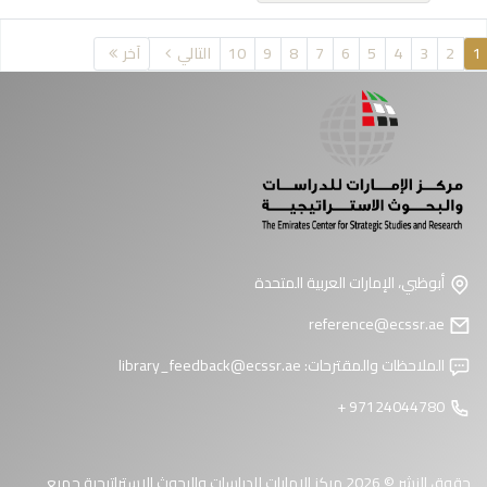
فحات
1
2
3
4
5
6
7
8
9
10
التالي
آخر
أبوظبي، الإمارات العربية المتحدة
reference@ecssr.ae
الملاحظات والمقترحات:
library_feedback@ecssr.ae
97124044780 +
حقوق النشر © 2026 مركز الإمارات للدراسات والبحوث الاستراتيجية جميع