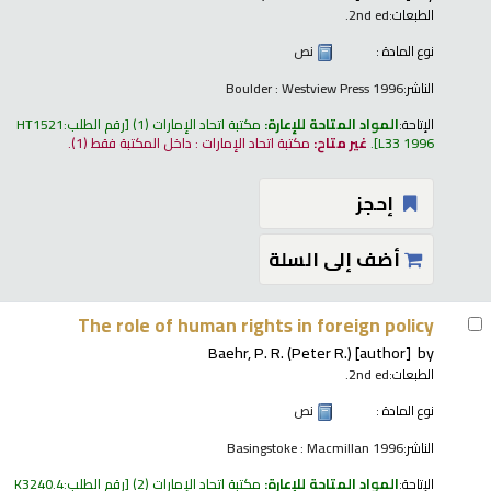
الطبعات:
2nd ed.
نوع المادة :
نص
الناشر:
Boulder : Westview Press 1996
الإتاحة:
المواد المتاحة للإعارة:
مكتبة اتحاد الإمارات
(1)
رقم الطلب:
HT1521
L33 1996
.
غير متاح:
مكتبة اتحاد الإمارات : داخل المكتبة فقط
(1).
إحجز
أضف إلى السلة
The role of human rights in foreign policy
Baehr, P. R. (Peter R.)
[author]
by
الطبعات:
2nd ed.
نوع المادة :
نص
الناشر:
Basingstoke : Macmillan 1996
الإتاحة:
المواد المتاحة للإعارة:
مكتبة اتحاد الإمارات
(2)
رقم الطلب:
K3240.4