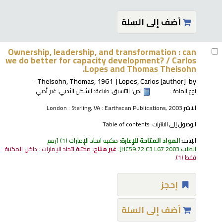
أضف إلى السلة
Ownership, leadership, and transformation : can
we do better for capacity development? /
Carlos
Lopes and Thomas Theisohn.
Theisohn, Thomas
, 1961-
Lopes, Carlos
[author]
by
نوع المادة :
نص
؛ التنسيق:
طباعة
؛ الشكل الأدبي:
غير أدبي
الناشر:
London : Sterling, VA : Earthscan Publications, 2003
الوصول إلى الانترنت:
Table of contents
الإتاحة:
المواد المتاحة للإعارة:
مكتبة اتحاد الإمارات
(1)
رقم
الطلب:
HC59.72.C3 L67 2003
.
غير متاح:
مكتبة اتحاد الإمارات : داخل المكتبة
فقط
(1).
إحجز
أضف إلى السلة