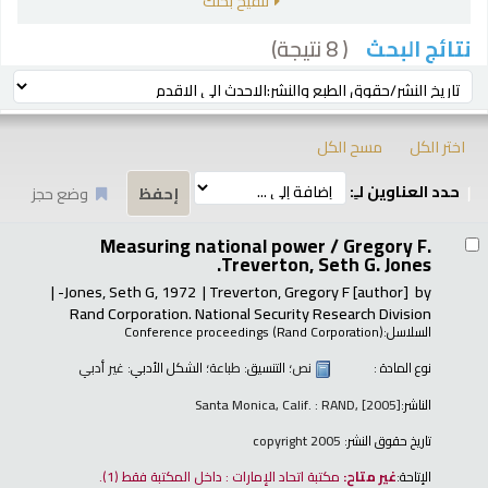
تنقيح بحثك
( 8 نتيجة)
نتائج البحث
رز
ترتيب بواسطة:
اختر الكل
مسح الكل
حدد العناوين لـِ:
وضع حجز
تائج
Measuring national power /
Gregory F.
Treverton, Seth G. Jones.
Jones, Seth G
, 1972-
Treverton, Gregory F
[author]
by
Rand Corporation. National Security Research Division
السلاسل:
Conference proceedings (Rand Corporation)
نوع المادة :
نص
؛ التنسيق:
طباعة
؛ الشكل الأدبي:
غير أدبي
الناشر:
Santa Monica, Calif. : RAND, [2005]
تاريخ حقوق النشر:
copyright 2005
الإتاحة:
غير متاح:
مكتبة اتحاد الإمارات : داخل المكتبة فقط
(1).