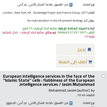
نوع المادة :
نص
؛ التنسيق:
طباعة
؛ الشكل الأدبي:
غير أدبي
الناشر:
London ; New York, NY : Routledge/Taylor and Francis Group, 2017
عنوان آخر:
De-radicalization in the UK prevent strategy
الإتاحة:
المواد المتاحة للإعارة:
مكتبة اتحاد الإمارات
(1)
رقم
الطلب:
HV6433.G7 E57 2017
.
غير متاح:
مكتبة اتحاد الإمارات : داخل المكتبة
فقط
(1).
إحجز
أضف إلى السلة
European intelligence services in the face of the
"Islamic State" cells : flabbiness of the European
intelligence services /
Jasim Muḥammad.
Mohammad, Jassim
[author]
by
الطبعات:
1st ed.
نوع المادة :
نص
؛ التنسيق:
طباعة
؛ الشكل الأدبي:
غير أدبي
؛ الجمهور: