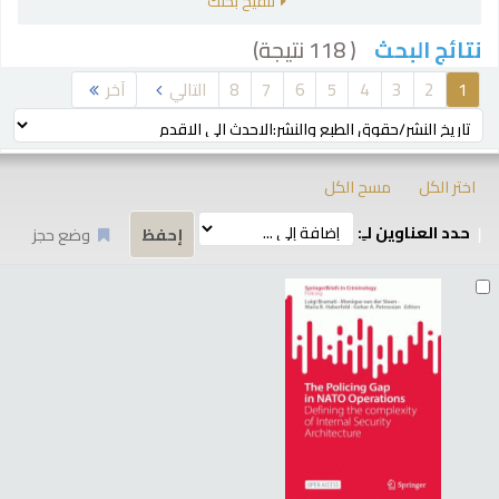
تنقيح بحثك
( 118 نتيجة)
نتائج البحث
رز
1
2
3
4
5
6
7
8
التالي
آخر
ترتيب بواسطة:
اختر الكل
مسح الكل
حدد العناوين لـِ:
وضع حجز
تائج