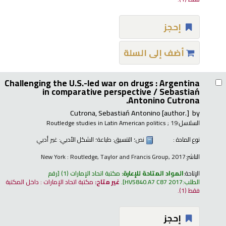
إحجز
أضف إلى السلة
Challenging the U.S.-led war on drugs : Argentina
in comparative perspective /
Sebastiań
Antonino Cutrona.
Cutrona, Sebastiań Antonino
[author.]
by
السلاسل:
; 19
Routledge studies in Latin American politics
نوع المادة :
نص
؛ التنسيق:
طباعة
؛ الشكل الأدبي:
غير أدبي
الناشر:
New York : Routledge, Taylor and Francis Group, 2017
الإتاحة:
المواد المتاحة للإعارة:
مكتبة اتحاد الإمارات
(1)
رقم
الطلب:
HV5840.A7 C87 2017
.
غير متاح:
مكتبة اتحاد الإمارات : داخل المكتبة
فقط
(1).
إحجز