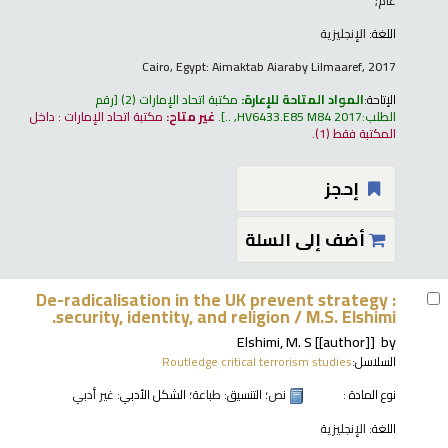
عام;
اللغة:
الإنجليزية
Cairo, Egypt: Aimaktab Aiaraby Lilmaaref, 2017
الإتاحة:
المواد المتاحة للإعارة:
مكتبة اتحاد الإمارات
(2)
رقم
الطلب:
HV6433.E85 M84 2017, ..
.
غير متاح:
مكتبة اتحاد الإمارات : داخل
المكتبة فقط
(1).
إحجز
أضف إلى السلة
De-radicalisation in the UK prevent strategy :
security, identity, and religion /
M.S. Elshimi.
Elshimi, M. S
[[author]]
by
السلاسل:
Routledge critical terrorism studies
نوع المادة :
نص
؛ التنسيق:
طباعة
؛ الشكل الأدبي:
غير أدبي
اللغة:
الإنجليزية