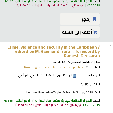
الإتاحة:
المواد المتاحة للإعارة:
مكتبة اتحاد الإمارات
(1)
رقم الطلب:
JV6225
.Y88 2019
.
غير متاح:
مكتبة اتحاد الإمارات : داخل المكتبة فقط
(1).
إحجز
أضف إلى السلة
Crime, violence and security in the Caribbean /
edited by M. Raymond Izarali ; foreword by
Ramesh Deosaran.
Izarali, M. Raymond
[editor.]
by
السلاسل:
; 21
Routledge studies in latin american politics
نوع المادة :
نص
؛ التنسيق:
طباعة
؛ الشكل الأدبي:
غير أدبي
اللغة:
الإنجليزية
الناشر:
London: Routledge/Taylor & Francis Group, 2019
الإتاحة:
المواد المتاحة للإعارة:
مكتبة اتحاد الإمارات
(1)
رقم الطلب:
HV6851
.C756 2019
.
غير متاح:
مكتبة اتحاد الإمارات : داخل المكتبة فقط
(1).