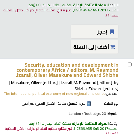
الإتاحة:
المواد المتاحة للإعارة:
مكتبة اتحاد الإمارات
(1)
رقم
الطلب:
HV8194.A2 A63 2017
.
غير متاح:
مكتبة اتحاد الإمارات : داخل المكتبة
فقط
(1).
إحجز
أضف إلى السلة
Security, education and development in
contemporary Africa /
editors, M. Raymond
Izarali, Oliver Masakure and Edward Shizha.
Masakure, Oliver
[editor.]
Izarali, M. Raymond
[editor.]
by
Shizha, Edward
[editor.]
السلاسل:
The international political economy of new regionalisms series
نوع المادة :
نص
؛ التنسيق:
طباعة
؛ الشكل الأدبي:
غير أدبي
الناشر:
London : Routledge, 2016
الإتاحة:
المواد المتاحة للإعارة:
مكتبة اتحاد الإمارات
(1)
رقم
الطلب:
JC599.A35 S43 2017
.
غير متاح:
مكتبة اتحاد الإمارات : داخل المكتبة
فقط
(1).