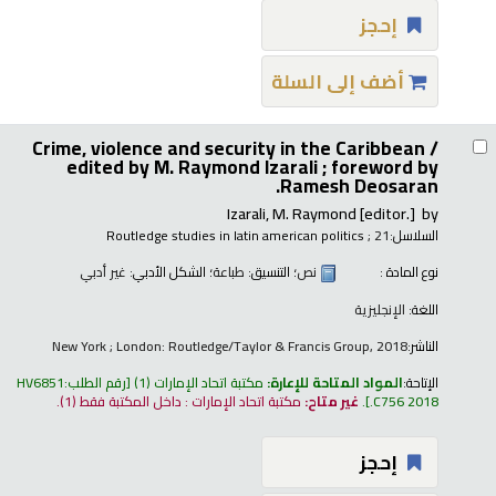
إحجز
أضف إلى السلة
Crime, violence and security in the Caribbean /
edited by M. Raymond Izarali ; foreword by
Ramesh Deosaran.
Izarali, M. Raymond
[editor.]
by
السلاسل:
; 21
Routledge studies in latin american politics
نوع المادة :
نص
؛ التنسيق:
طباعة
؛ الشكل الأدبي:
غير أدبي
اللغة:
الإنجليزية
الناشر:
New York ; London: Routledge/Taylor & Francis Group, 2018
الإتاحة:
المواد المتاحة للإعارة:
مكتبة اتحاد الإمارات
(1)
رقم الطلب:
HV6851
.C756 2018
.
غير متاح:
مكتبة اتحاد الإمارات : داخل المكتبة فقط
(1).
إحجز