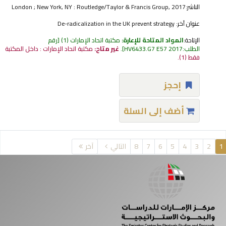
الناشر:
London ; New York, NY : Routledge/Taylor & Francis Group, 2017
عنوان آخر:
De-radicalization in the UK prevent strategy
الإتاحة:
المواد المتاحة للإعارة:
مكتبة اتحاد الإمارات
(1)
رقم
الطلب:
HV6433.G7 E57 2017
.
غير متاح:
مكتبة اتحاد الإمارات : داخل المكتبة
فقط
(1).
إحجز
أضف إلى السلة
فحات
1
2
3
4
5
6
7
8
التالي
آخر