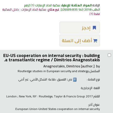
الإتاحة:
المواد المتاحة للإعارة:
مكتبة اتحاد الإمارات
(1)
رقم
الطلب:
JZ6009.B35 S43 2018
.
غير متاح:
مكتبة اتحاد الإمارات : داخل المكتبة
فقط
(1).
إحجز
أضف إلى السلة
EU-US cooperation on internal security : building
a transatlantic regime /
Dimitrios Anagnostakis.
Anagnostakis, Dimitrios
[author.]
by
السلاسل:
Routledge studies in European security and strategy
نوع المادة :
نص
؛ التنسيق:
طباعة
؛ الشكل الأدبي:
غير أدبي
اللغة:
الإنجليزية
الناشر:
London ; New York, NY : Routledge, Taylor & Francis Group 2017
عنوان آخر:
European Union-United States cooperation on internal security