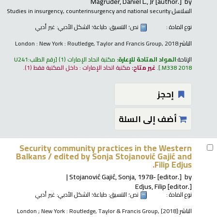
Magruder, Daniel L., Jr
[author.]
by
السلاسل:
Studies in insurgency, counterinsurgency and national security
نوع المادة :
نص
؛ التنسيق:
طباعة
؛ الشكل الأدبي:
غير أدبي
الناشر:
London : New York : Routledge, Taylor and Francis Group, 2018
الإتاحة:
المواد المتاحة للإعارة:
مكتبة اتحاد الإمارات
(1)
رقم الطلب:
U241
.M338 2018
.
غير متاح:
مكتبة اتحاد الإمارات : داخل المكتبة فقط
(1).
إحجز
أضف إلى السلة
Security community practices in the Western
Balkans /
edited by Sonja Stojanović Gajić and
Filip Edjus.
Stojanović Gajić, Sonja
, 1978-
[editor.]
by
Edjus, Filip
[editor.]
نوع المادة :
نص
؛ التنسيق:
طباعة
؛ الشكل الأدبي:
غير أدبي
الناشر:
London ; New York : Routledge, Taylor & Francis Group, [2018]