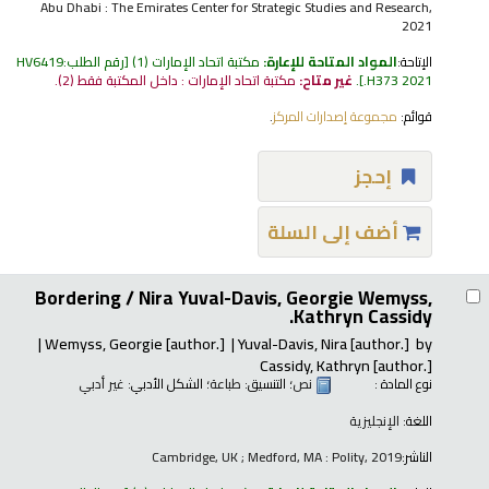
Abu Dhabi : The Emirates Center for Strategic Studies and Research,
2021
الإتاحة:
المواد المتاحة للإعارة:
مكتبة اتحاد الإمارات
(1)
رقم الطلب:
HV6419
.H373 2021
.
غير متاح:
مكتبة اتحاد الإمارات : داخل المكتبة فقط
(2).
قوائم:
مجموعة إصدارات المركز
.
إحجز
أضف إلى السلة
Bordering /
Nira Yuval-Davis, Georgie Wemyss,
Kathryn Cassidy.
Wemyss, Georgie
[author.]
Yuval-Davis, Nira
[author.]
by
Cassidy, Kathryn
[author.]
نوع المادة :
نص
؛ التنسيق:
طباعة
؛ الشكل الأدبي:
غير أدبي
اللغة:
الإنجليزية
الناشر:
Cambridge, UK ; Medford, MA : Polity, 2019