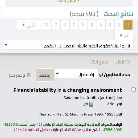
تنقيح بحثك
( 493 نتيجة)
نتائج البحث
رز
1
2
3
4
5
6
7
8
9
10
التالي
آخر
ترتيب بواسطة:
اختر الكل
مسح الكل
حدد العناوين لـِ:
وضع حجز
تائج
Financial stability in a changing environment.
Sawamoto, Kuniho
[author]
by
نوع المادة :
نص
الناشر:
New York, N.Y. : St. Martin's Press, 1995. 1995
الإتاحة:
المواد المتاحة للإعارة:
مكتبة اتحاد الإمارات
(2)
رقم الطلب:
HG230.3
F556 1995, ..
.
غير متاح:
مكتبة اتحاد الإمارات : داخل المكتبة فقط
(1).