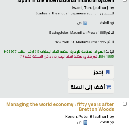
Japan in the international financial system
Iwami, Toru
[author]
by
السلاسل:
Studies in the modern Japanese economy
نوع المادة :
نص
الناشر:
Basingstoke : Macmillan Press ; 1995
الناشر:
New York : St. Martin's Press 1995
الإتاحة:
المواد المتاحة للإعارة:
مكتبة اتحاد الإمارات
(1)
رقم الطلب:
HG3977
I94 1995
.
غير متاح:
مكتبة اتحاد الإمارات : داخل المكتبة فقط
(1).
إحجز
أضف إلى السلة
Managing the world economy : fifty years after
Bretton Woods
Kenen, Peter B
[author]
by
نوع المادة :
نص