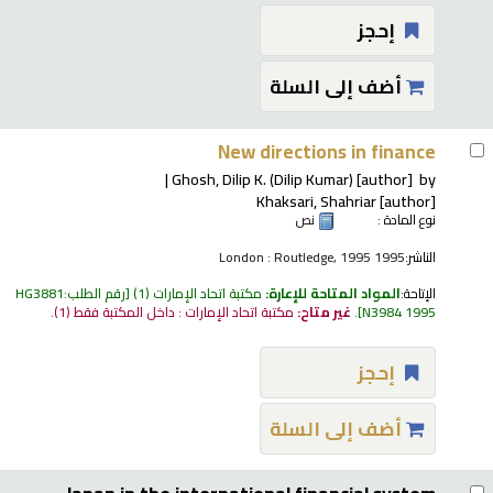
إحجز
أضف إلى السلة
New directions in finance
Ghosh, Dilip K. (Dilip Kumar)
[author]
by
Khaksari, Shahriar
[author]
نوع المادة :
نص
الناشر:
London : Routledge, 1995 1995
الإتاحة:
المواد المتاحة للإعارة:
مكتبة اتحاد الإمارات
(1)
رقم الطلب:
HG3881
N3984 1995
.
غير متاح:
مكتبة اتحاد الإمارات : داخل المكتبة فقط
(1).
إحجز
أضف إلى السلة