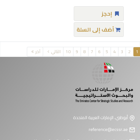
إحجز
أضف إلى السلة
فحات
1
2
3
4
5
6
7
8
9
10
التالي
آخر
أبوظبي، الإمارات العربية المتحدة
reference@ecssr.ae