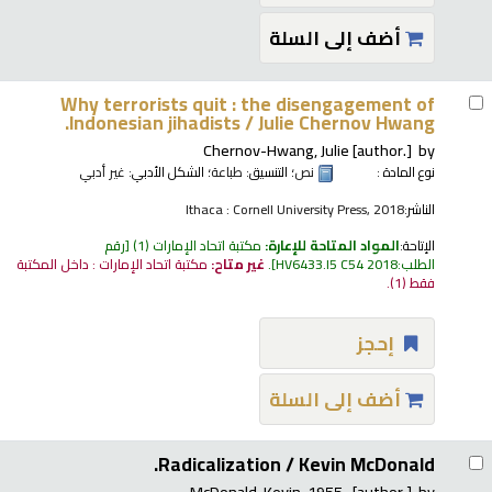
أضف إلى السلة
Why terrorists quit : the disengagement of
Indonesian jihadists /
Julie Chernov Hwang.
Chernov-Hwang, Julie
[author.]
by
نوع المادة :
نص
؛ التنسيق:
طباعة
؛ الشكل الأدبي:
غير أدبي
الناشر:
Ithaca : Cornell University Press, 2018
الإتاحة:
المواد المتاحة للإعارة:
مكتبة اتحاد الإمارات
(1)
رقم
الطلب:
HV6433.I5 C54 2018
.
غير متاح:
مكتبة اتحاد الإمارات : داخل المكتبة
فقط
(1).
إحجز
أضف إلى السلة
Radicalization /
Kevin McDonald.
McDonald, Kevin
, 1955-
[author.]
by