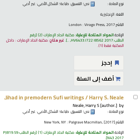
نوع المادة :
نص
؛ التنسيق:
طباعة
؛ الشكل الأدبي:
غير أدبي
اللغة:
الإنجليزية
الناشر:
London : Virago Press, 2017
الإتاحة:
المواد المتاحة للإعارة:
مكتبة اتحاد الإمارات
(2)
رقم
الطلب:
HV6433.I722 I8562 2017, ..
.
غير متاح:
مكتبة اتحاد الإمارات : داخل
المكتبة فقط
(1).
إحجز
أضف إلى السلة
Jihad in premodern Sufi writings /
Harry S. Neale.
Neale, Harry S
[author.]
by
نوع المادة :
نص
؛ التنسيق:
طباعة
؛ الشكل الأدبي:
غير أدبي
الناشر:
New York, NY : Palgrave Macmillan, [2017]
الإتاحة:
المواد المتاحة للإعارة:
مكتبة اتحاد الإمارات
(1)
رقم الطلب:
PJ819.S9
.
N43 2017