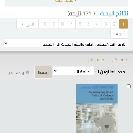
تنقيح بحثك
( 171 نتيجة)
نتائج البحث
رز
1
2
3
4
5
6
7
8
9
10
التالي
آخر
ترتيب بواسطة:
اختر الكل
مسح الكل
حدد العناوين لـِ:
وضع حجز
تائج