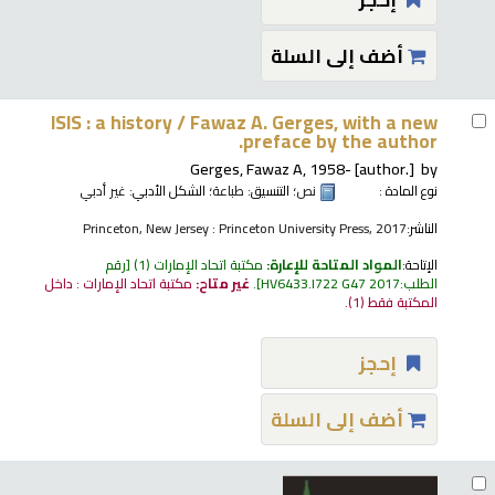
أضف إلى السلة
ISIS : a history /
Fawaz A. Gerges, with a new
preface by the author.
Gerges, Fawaz A
, 1958-
[author.]
by
نوع المادة :
نص
؛ التنسيق:
طباعة
؛ الشكل الأدبي:
غير أدبي
الناشر:
Princeton, New Jersey : Princeton University Press, 2017
الإتاحة:
المواد المتاحة للإعارة:
مكتبة اتحاد الإمارات
(1)
رقم
الطلب:
HV6433.I722 G47 2017
.
غير متاح:
مكتبة اتحاد الإمارات : داخل
المكتبة فقط
(1).
إحجز
أضف إلى السلة