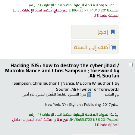
الإتاحة:
المواد المتاحة للإعارة:
مكتبة اتحاد الإمارات
(1)
رقم
الطلب:
HV6433.F7 T4813 2018
.
غير متاح:
مكتبة اتحاد الإمارات : داخل
المكتبة فقط
(1).
إحجز
أضف إلى السلة
Hacking ISIS : how to destroy the cyber jihad /
Malcolm Nance and Chris Sampson ; foreword by
Ali H. Soufan.
Sampson, Chris
[author.]
Nance, Malcolm W
[author.]
by
Soufan, Ali H
[writer of foreword.]
نوع المادة :
نص
؛ التنسيق:
طباعة
؛ الشكل الأدبي:
غير أدبي
الناشر:
New York, NY : Skyhorse Publishing, 2017
الإتاحة:
المواد المتاحة للإعارة:
مكتبة اتحاد الإمارات
(1)
رقم
الطلب:
HV6433.I722 N36 2017
.
غير متاح:
مكتبة اتحاد الإمارات : داخل
المكتبة فقط
(1).