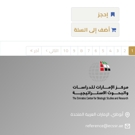
إحجز
أضف إلى السلة
فحات
1
2
3
4
5
6
7
8
9
10
التالي
آخر
أبوظبي، الإمارات العربية المتحدة
reference@ecssr.ae