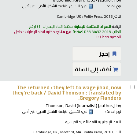
نوع المادة :
نص
؛ التنسيق:
طباعة
؛ الشكل الأدبي:
غير أدبي
الناشر:
Cambridge, UK : Polity Press, 2018
الإتاحة:
المواد المتاحة للإعارة:
مكتبة اتحاد الإمارات
(1)
رقم
الطلب:
HN49.R33 M432 2018
.
غير متاح:
مكتبة اتحاد الإمارات : داخل
المكتبة فقط
(1).
إحجز
أضف إلى السلة
The returned : they left to wage jihad, now
they're back /
David Thomson ; translated by
Gregory Flanders.
Thomson, David (Journalist)
[author.]
by
نوع المادة :
نص
؛ التنسيق:
طباعة
؛ الشكل الأدبي:
غير أدبي
اللغة:
الإنجليزية
اللغة الأصلية:
الفرنسية
الناشر:
Cambridge, UK ; Medford, MA : Polity Press, 2018