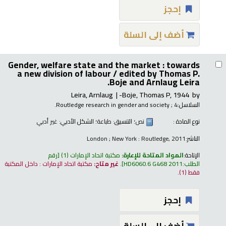
إحجز
أضف إلى السلة
Gender, welfare state and the market : towards
a new division of labour /
edited by Thomas P.
Boje and Arnlaug Leira.
Leira, Arnlaug
Boje, Thomas P
, 1944-
by
السلاسل:
; 4.
Routledge research in gender and society
نوع المادة :
نص
؛ التنسيق:
طباعة
؛ الشكل الأدبي:
غير أدبي
الناشر:
London ; New York : Routledge, 2011
الإتاحة:
المواد المتاحة للإعارة:
مكتبة اتحاد الإمارات
(1)
رقم
الطلب:
HD6060.6 G468 2011
.
غير متاح:
مكتبة اتحاد الإمارات : داخل المكتبة
فقط
(1).
إحجز
أضف إلى السلة