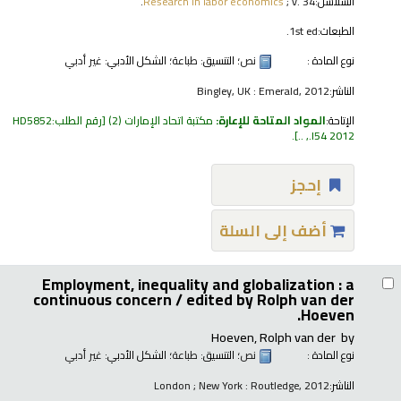
السلاسل:
; v. 34.
Research in labor economics
الطبعات:
1st ed.
نوع المادة :
نص
؛ التنسيق:
طباعة
؛ الشكل الأدبي:
غير أدبي
الناشر:
Bingley, UK : Emerald, 2012
الإتاحة:
المواد المتاحة للإعارة:
مكتبة اتحاد الإمارات
(2)
رقم الطلب:
HD5852
.
.I54 2012, ..
إحجز
أضف إلى السلة
Employment, inequality and globalization : a
continuous concern /
edited by Rolph van der
Hoeven.
Hoeven, Rolph van der
by
نوع المادة :
نص
؛ التنسيق:
طباعة
؛ الشكل الأدبي:
غير أدبي
الناشر:
London ; New York : Routledge, 2012