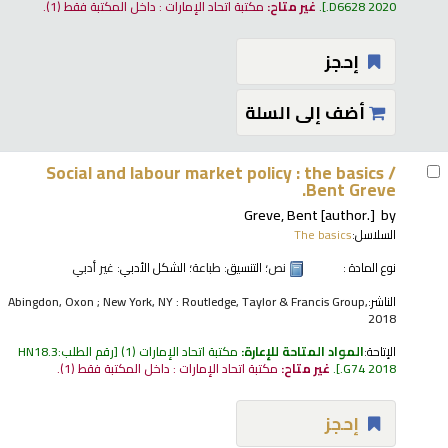
.D6628 2020
.
غير متاح:
مكتبة اتحاد الإمارات : داخل المكتبة فقط
(1).
إحجز
أضف إلى السلة
Social and labour market policy : the basics /
Bent Greve.
Greve, Bent
[author.]
by
السلاسل:
The basics
نوع المادة :
نص
؛ التنسيق:
طباعة
؛ الشكل الأدبي:
غير أدبي
الناشر:
Abingdon, Oxon ; New York, NY : Routledge, Taylor & Francis Group,
2018
الإتاحة:
المواد المتاحة للإعارة:
مكتبة اتحاد الإمارات
(1)
رقم الطلب:
HN18.3
.G74 2018
.
غير متاح:
مكتبة اتحاد الإمارات : داخل المكتبة فقط
(1).
إحجز