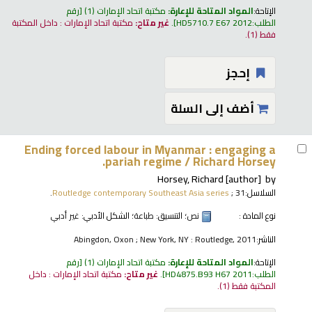
الإتاحة:
المواد المتاحة للإعارة:
مكتبة اتحاد الإمارات
(1)
رقم
الطلب:
HD5710.7 E67 2012
.
غير متاح:
مكتبة اتحاد الإمارات : داخل المكتبة
فقط
(1).
إحجز
أضف إلى السلة
Ending forced labour in Myanmar : engaging a
pariah regime /
Richard Horsey.
Horsey, Richard
[author]
by
السلاسل:
; 31.
Routledge contemporary Southeast Asia series
نوع المادة :
نص
؛ التنسيق:
طباعة
؛ الشكل الأدبي:
غير أدبي
الناشر:
Abingdon, Oxon ; New York, NY : Routledge, 2011
الإتاحة:
المواد المتاحة للإعارة:
مكتبة اتحاد الإمارات
(1)
رقم
الطلب:
HD4875.B93 H67 2011
.
غير متاح:
مكتبة اتحاد الإمارات : داخل
المكتبة فقط
(1).