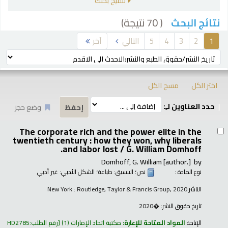
تنقيح بحثك
( 70 نتيجة)
نتائج البحث
رز
1
2
3
4
5
التالي
آخر
ترتيب بواسطة:
اختر الكل
مسح الكل
حدد العناوين لـِ:
وضع حجز
تائج
The corporate rich and the power elite in the
twentieth century : how they won, why liberals
and labor lost /
G. William Domhoff.
Domhoff, G. William
[author.]
by
نوع المادة :
نص
؛ التنسيق:
طباعة
؛ الشكل الأدبي:
غير أدبي
الناشر:
New York : Routledge, Taylor & Francis Group, 2020
تاريخ حقوق النشر:
�2020
الإتاحة:
المواد المتاحة للإعارة:
مكتبة اتحاد الإمارات
(1)
رقم الطلب:
HD2785