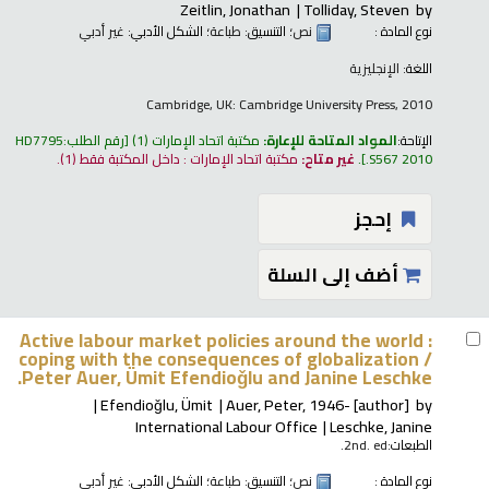
Zeitlin, Jonathan
Tolliday, Steven
by
نوع المادة :
نص
؛ التنسيق:
طباعة
؛ الشكل الأدبي:
غير أدبي
اللغة:
الإنجليزية
Cambridge, UK: Cambridge University Press, 2010
الإتاحة:
المواد المتاحة للإعارة:
مكتبة اتحاد الإمارات
(1)
رقم الطلب:
HD7795
.S567 2010
.
غير متاح:
مكتبة اتحاد الإمارات : داخل المكتبة فقط
(1).
إحجز
أضف إلى السلة
Active labour market policies around the world :
coping with the consequences of globalization /
Peter Auer, Ümit Efendioǧlu and Janine Leschke.
Efendioǧlu, Ümit
Auer, Peter
, 1946-
[author]
by
International Labour Office
Leschke, Janine
الطبعات:
2nd. ed.
نوع المادة :
نص
؛ التنسيق:
طباعة
؛ الشكل الأدبي:
غير أدبي