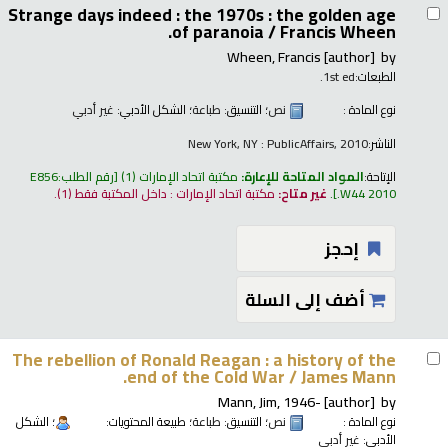
Strange days indeed : the 1970s : the golden age
of paranoia /
Francis Wheen.
Wheen, Francis
[author]
by
الطبعات:
1st ed.
نوع المادة :
نص
؛ التنسيق:
طباعة
؛ الشكل الأدبي:
غير أدبي
الناشر:
New York, NY : PublicAffairs, 2010
الإتاحة:
المواد المتاحة للإعارة:
مكتبة اتحاد الإمارات
(1)
رقم الطلب:
E856
.W44 2010
.
غير متاح:
مكتبة اتحاد الإمارات : داخل المكتبة فقط
(1).
إحجز
أضف إلى السلة
The rebellion of Ronald Reagan : a history of the
end of the Cold War /
James Mann.
Mann, Jim
, 1946-
[author]
by
نوع المادة :
نص
؛ التنسيق:
طباعة
؛ طبيعة المحتويات:
؛ الشكل
الأدبي:
غير أدبي