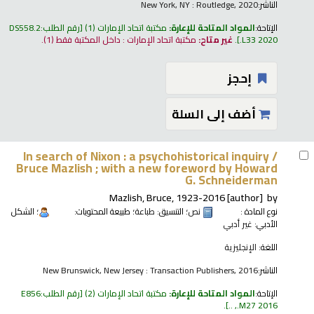
الناشر:
New York, NY : Routledge, 2020
الإتاحة:
المواد المتاحة للإعارة:
مكتبة اتحاد الإمارات
(1)
رقم الطلب:
DS558.2
.L33 2020
.
غير متاح:
مكتبة اتحاد الإمارات : داخل المكتبة فقط
(1).
إحجز
أضف إلى السلة
In search of Nixon : a psychohistorical inquiry /
Bruce Mazlish ; with a new foreword by Howard
G. Schneiderman
Mazlish, Bruce
, 1923-2016
[author]
by
نوع المادة :
نص
؛ التنسيق:
طباعة
؛ طبيعة المحتويات:
؛ الشكل
الأدبي:
غير أدبي
اللغة:
الإنجليزية
الناشر:
New Brunswick, New Jersey : Transaction Publishers, 2016
الإتاحة:
المواد المتاحة للإعارة:
مكتبة اتحاد الإمارات
(2)
رقم الطلب:
E856
.
.M27 2016, ..