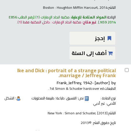
الناشر:
Boston : Houghton Mifflin Harcourt, 2014
الإتاحة:
المواد المتاحة للإعارة:
مكتبة اتحاد الإمارات
(1)
رقم الطلب:
E856
.N59 2014
.
غير متاح:
مكتبة اتحاد الإمارات : داخل المكتبة فقط
(1).
إحجز
أضف إلى السلة
Ike and Dick : portrait of a strange political
marriage /
Jeffrey Frank.
Frank, Jeffrey
, 1942-
[author]
by
الطبعات:
1st Simon & Schuster hardcover ed.
نوع المادة :
نص
؛ التنسيق:
طباعة
؛ طبيعة المحتويات:
؛ الشكل
الأدبي:
غير أدبي
الناشر:
New York : Simon and Schuster, [2013]
تاريخ حقوق النشر:
©2013