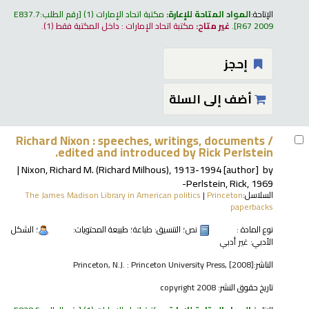
الإتاحة:
المواد المتاحة للإعارة:
مكتبة اتحاد الإمارات
(1)
رقم الطلب:
E837.7
R67 2009
.
غير متاح:
مكتبة اتحاد الإمارات : داخل المكتبة فقط
(1).
إحجز
أضف إلى السلة
Richard Nixon : speeches, writings, documents /
edited and introduced by Rick Perlstein.
Nixon, Richard M. (Richard Milhous)
, 1913-1994
[author]
by
Perlstein, Rick
, 1969-
السلاسل:
Princeton
|
The James Madison Library in American politics
paperbacks
نوع المادة :
نص
؛ التنسيق:
طباعة
؛ طبيعة المحتويات:
؛ الشكل
الأدبي:
غير أدبي
الناشر:
Princeton, N.J. : Princeton University Press, [2008]
تاريخ حقوق النشر:
copyright 2008