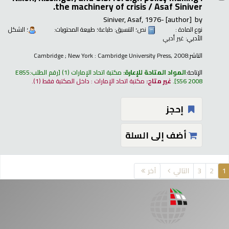
the machinery of crisis /
Asaf Siniver.
Siniver, Asaf
, 1976-
[author]
by
نوع المادة :
نص
؛ التنسيق:
طباعة
؛ طبيعة المحتويات:
؛ الشكل
الأدبي:
غير أدبي
الناشر:
Cambridge ; New York : Cambridge University Press, 2008
الإتاحة:
المواد المتاحة للإعارة:
مكتبة اتحاد الإمارات
(1)
رقم الطلب:
E855
S56 2008
.
غير متاح:
مكتبة اتحاد الإمارات : داخل المكتبة فقط
(1).
إحجز
أضف إلى السلة
فحات
1
2
3
التالي
آخر