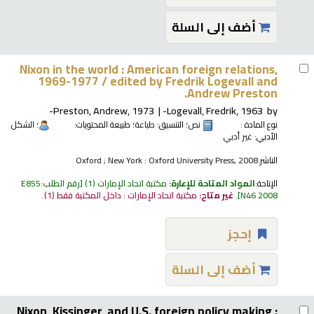
أضف إلى السلة
Nixon in the world : American foreign relations,
1969-1977 /
edited by Fredrik Logevall and
Andrew Preston.
Preston, Andrew
, 1973-
Logevall, Fredrik
, 1963-
by
نوع المادة :
نص
؛ التنسيق:
طباعة
؛ طبيعة المحتويات:
؛ الشكل
الأدبي:
غير أدبي
الناشر:
Oxford ; New York : Oxford University Press, 2008
الإتاحة:
المواد المتاحة للإعارة:
مكتبة اتحاد الإمارات
(1)
رقم الطلب:
E855
N46 2008
.
غير متاح:
مكتبة اتحاد الإمارات : داخل المكتبة فقط
(1).
إحجز
أضف إلى السلة
Nixon, Kissinger, and U.S. foreign policy making :