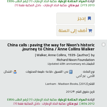
الإتاحة:
المواد المتاحة للإعارة:
مكتبة اتحاد الإمارات
(1)
رقم الطلب:
E836
.F73 2013
.
غير متاح:
مكتبة اتحاد الإمارات : داخل المكتبة فقط
(1).
إحجز
أضف إلى السلة
China calls : paving the way for Nixon's historic
journey to China /
Anne Collins Walker.
Walker, Anne Collins
, 1939-
[author]
by
Richard Nixon Foundation
الطبعات:
Updated 40th anniversary ed.
نوع المادة :
نص
؛ التنسيق:
طباعة
؛ طبيعة المحتويات:
؛ الشكل
الأدبي:
غير أدبي
الناشر:
Lanham : Madison Books, [2012]
تاريخ حقوق النشر:
©2012
الإتاحة:
المواد المتاحة للإعارة:
مكتبة اتحاد الإمارات
(1)
رقم الطلب:
E856
.W34 2012
.
غير متاح:
مكتبة اتحاد الإمارات : داخل المكتبة فقط
(1).