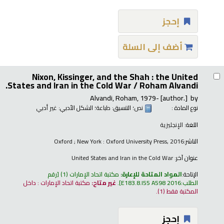
إحجز
أضف إلى السلة
Nixon, Kissinger, and the Shah : the United
States and Iran in the Cold War /
Roham Alvandi.
Alvandi, Roham
, 1979-
[author.]
by
نوع المادة :
نص
؛ التنسيق:
طباعة
؛ الشكل الأدبي:
غير أدبي
اللغة:
الإنجليزية
الناشر:
Oxford ; New York : Oxford University Press, 2016
عنوان آخر:
United States and Iran in the Cold War
الإتاحة:
المواد المتاحة للإعارة:
مكتبة اتحاد الإمارات
(1)
رقم
الطلب:
E183.8.I55 A598 2016
.
غير متاح:
مكتبة اتحاد الإمارات : داخل
المكتبة فقط
(1).
إحجز