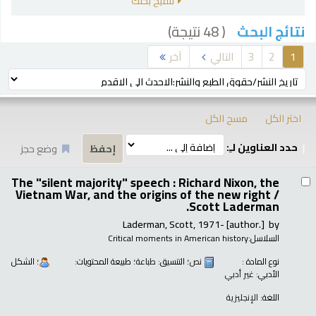
تنقيح بحثك
( 48 نتيجة)
نتائج البحث
رز
1
2
3
التالي
آخر
ترتيب بواسطة:
اختر الكل
مسح الكل
حدد العناوين لـِ:
وضع حجز
تائج
The "silent majority" speech : Richard Nixon, the
Vietnam War, and the origins of the new right /
Scott Laderman.
Laderman, Scott
, 1971-
[author.]
by
السلاسل:
Critical moments in American history
نوع المادة :
نص
؛ التنسيق:
طباعة
؛ طبيعة المحتويات:
؛ الشكل
الأدبي:
غير أدبي
اللغة:
الإنجليزية