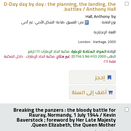
D-Day day by day : the planning, the landing, the
battles /
Anthony Hall.
Hall, Anthony
by
نوع المادة :
نص
؛ التنسيق:
طباعة
؛ الشكل الأدبي:
غير أدبي
اللغة:
الإنجليزية
London : Vantage, 2003
الإتاحة:
المواد المتاحة للإعارة:
مكتبة اتحاد الإمارات
(1)
رقم
الطلب:
D756.5.N6 H33 2003
.
غير متاح:
مكتبة اتحاد الإمارات : داخل المكتبة
فقط
(1).
إحجز
أضف إلى السلة
Breaking the panzers : the bloody battle for
Rauray, Normandy, 1 July 1944 /
Kevin
Baverstock ; foreword by Her Late Majesty
Queen Elizabeth, the Queen Mother.