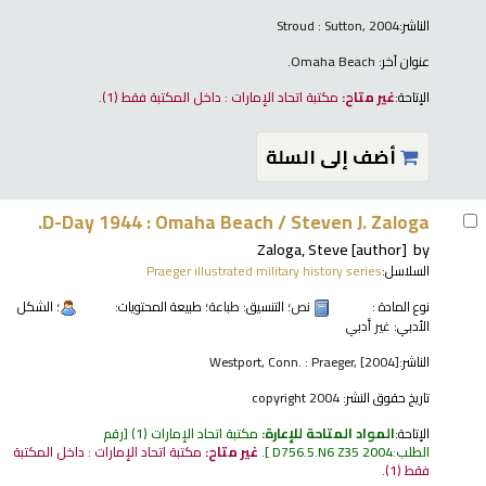
الناشر:
Stroud : Sutton, 2004
عنوان آخر:
Omaha Beach.
الإتاحة:
غير متاح:
مكتبة اتحاد الإمارات : داخل المكتبة فقط
(1).
أضف إلى السلة
D-Day 1944 : Omaha Beach /
Steven J. Zaloga.
Zaloga, Steve
[author]
by
السلاسل:
Praeger illustrated military history series
نوع المادة :
نص
؛ التنسيق:
طباعة
؛ طبيعة المحتويات:
؛ الشكل
الأدبي:
غير أدبي
الناشر:
Westport, Conn. : Praeger, [2004]
تاريخ حقوق النشر:
copyright 2004
الإتاحة:
المواد المتاحة للإعارة:
مكتبة اتحاد الإمارات
(1)
رقم
الطلب:
D756.5.N6 Z35 2004
.
غير متاح:
مكتبة اتحاد الإمارات : داخل المكتبة
فقط
(1).