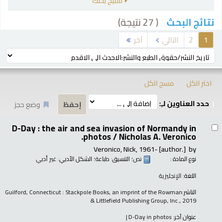
تنقيح بحثك
( 27 نتيجة)
نتائج البحث
رز
1
2
التالي
آخر
ترتيب بواسطة:
اختر الكل
مسح الكل
حدد العناوين لـِ:
وضع حجز
تائج
D-Day : the air and sea invasion of Normandy in
photos /
Nicholas A. Veronico.
Veronico, Nick
, 1961-
[author.]
by
نوع المادة :
نص
؛ التنسيق:
طباعة
؛ الشكل الأدبي:
غير أدبي
اللغة:
الإنجليزية
الناشر:
Guilford, Connecticut : Stackpole Books, an imprint of the Rowman
& Littlefield Publishing Group, Inc., 2019
عنوان آخر:
D-Day in photos