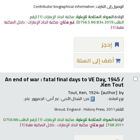
الوصول إلى الانترنت:
Contributor biographical information
الإتاحة:
المواد المتاحة للإعارة:
مكتبة اتحاد الإمارات
(1)
رقم
الطلب:
D756.5.N6 B34 2019
.
غير متاح:
مكتبة اتحاد الإمارات : داخل المكتبة
فقط
(1).
إحجز
أضف إلى السلة
An end of war : fatal final days to VE Day, 1945 /
Ken Tout.
Tout, Ken
, 1924-
[author]
by
نوع المادة :
نص
؛ الشكل الأدبي:
غير أدبي
؛ الجمهور:
عام;
الناشر:
Stroud, England : History Press, 2011
الإتاحة:
المواد المتاحة للإعارة:
مكتبة اتحاد الإمارات
(1)
رقم الطلب:
D756.N6
T68 2011
.
غير متاح:
مكتبة اتحاد الإمارات : داخل المكتبة فقط
(1).