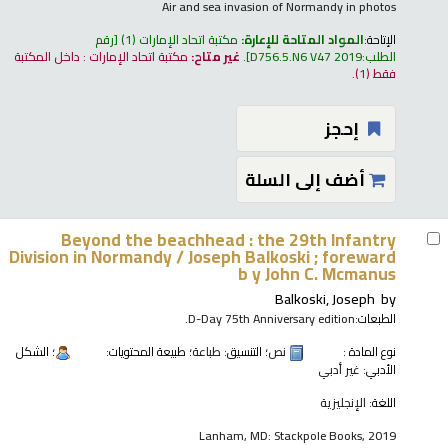
Air and sea invasion of Normandy in photos
الإتاحة:
المواد المتاحة للإعارة:
مكتبة اتحاد الإمارات
(1)
رقم
الطلب:
D756.5.N6 V47 2019
.
غير متاح:
مكتبة اتحاد الإمارات : داخل المكتبة
فقط
(1).
إحجز
أضف إلى السلة
Beyond the beachhead : the 29th Infantry
Division in Normandy /
Joseph Balkoski ; foreward
b y John C. Mcmanus
Balkoski, Joseph
by
الطبعات:
D-Day 75th Anniversary edition.
نوع المادة :
نص
؛ التنسيق:
طباعة
؛ طبيعة المحتويات:
؛ الشكل
الأدبي:
غير أدبي
اللغة:
الإنجليزية
Lanham, MD: Stackpole Books, 2019