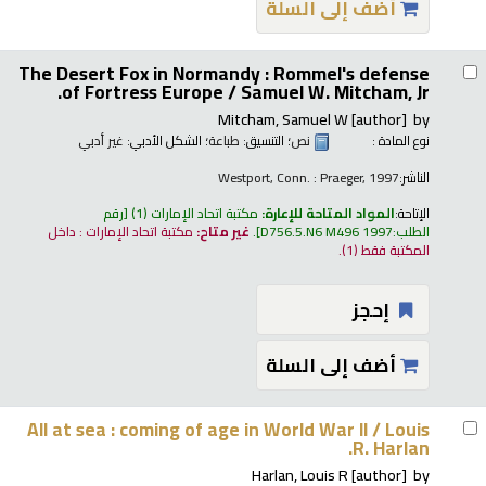
أضف إلى السلة
The Desert Fox in Normandy : Rommel's defense
of Fortress Europe /
Samuel W. Mitcham, Jr.
Mitcham, Samuel W
[author]
by
نوع المادة :
نص
؛ التنسيق:
طباعة
؛ الشكل الأدبي:
غير أدبي
الناشر:
Westport, Conn. : Praeger, 1997
الإتاحة:
المواد المتاحة للإعارة:
مكتبة اتحاد الإمارات
(1)
رقم
الطلب:
D756.5.N6 M496 1997
.
غير متاح:
مكتبة اتحاد الإمارات : داخل
المكتبة فقط
(1).
إحجز
أضف إلى السلة
All at sea : coming of age in World War II /
Louis
R. Harlan.
Harlan, Louis R
[author]
by