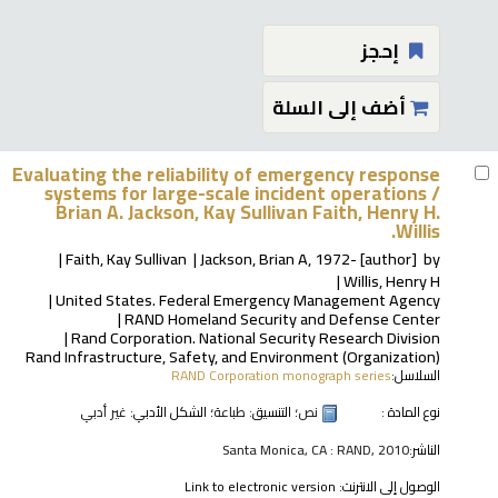
إحجز
أضف إلى السلة
Evaluating the reliability of emergency response
systems for large-scale incident operations /
Brian A. Jackson, Kay Sullivan Faith, Henry H.
Willis.
Faith, Kay Sullivan
Jackson, Brian A
, 1972-
[author]
by
Willis, Henry H
United States. Federal Emergency Management Agency
RAND Homeland Security and Defense Center
Rand Corporation. National Security Research Division
Rand Infrastructure, Safety, and Environment (Organization)
السلاسل:
RAND Corporation monograph series
نوع المادة :
نص
؛ التنسيق:
طباعة
؛ الشكل الأدبي:
غير أدبي
الناشر:
Santa Monica, CA : RAND, 2010
الوصول إلى الانترنت:
Link to electronic version