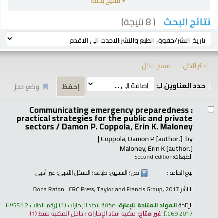
تنقيح بحثك
( 8 نتيجة)
نتائج البحث
رز
ترتيب بواسطة:
اختر الكل
مسح الكل
حدد العناوين لـِ:
وضع حجز
تائج
Communicating emergency preparedness :
practical strategies for the public and private
sectors /
Damon P. Coppola, Erin K. Maloney
Coppola, Damon P
[author.]
by
Maloney, Erin K
[author.]
الطبعات:
Second edition
نوع المادة :
نص
؛ التنسيق:
طباعة
؛ الشكل الأدبي:
غير أدبي
الناشر:
Boca Raton : CRC Press, Taylor and Francis Group, 2017
الإتاحة:
المواد المتاحة للإعارة:
مكتبة اتحاد الإمارات
(1)
رقم الطلب:
HV551.2
.C69 2017
.
غير متاح:
مكتبة اتحاد الإمارات : داخل المكتبة فقط
(1).