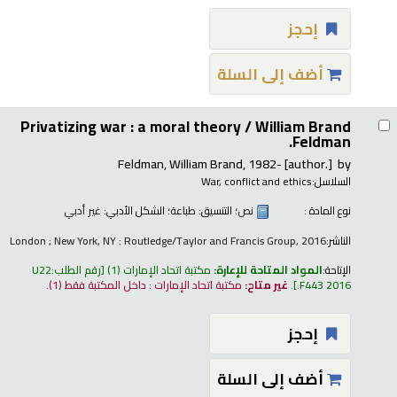
إحجز
أضف إلى السلة
Privatizing war : a moral theory /
William Brand
Feldman.
Feldman, William Brand
, 1982-
[author.]
by
السلاسل:
War, conflict and ethics
نوع المادة :
نص
؛ التنسيق:
طباعة
؛ الشكل الأدبي:
غير أدبي
الناشر:
London ; New York, NY : Routledge/Taylor and Francis Group, 2016
الإتاحة:
المواد المتاحة للإعارة:
مكتبة اتحاد الإمارات
(1)
رقم الطلب:
U22
.F443 2016
.
غير متاح:
مكتبة اتحاد الإمارات : داخل المكتبة فقط
(1).
إحجز
أضف إلى السلة