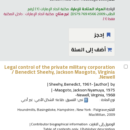
الإتاحة:
المواد المتاحة للإعارة:
مكتبة اتحاد الإمارات
(1)
رقم
الطلب:
DS79.769 K566 2009
.
غير متاح:
مكتبة اتحاد الإمارات : داخل المكتبة
فقط
(1).
إحجز
أضف إلى السلة
Legal control of the private military corporation
/
Benedict Sheehy, Jackson Maogoto, Virginia
Newell.
Sheehy, Benedict
, 1961-
[author]
by
Maogoto, Jackson Nyamuya
, 1975-
Newell, Virginia
, 1968-
نوع المادة :
نص
؛ التنسيق:
طباعة
؛ الشكل الأدبي:
غير أدبي
الناشر:
Houndmills, Basingstoke, Hampshire ; New York : Palgrave
MacMillan, 2009
الوصول إلى الانترنت:
Contributor biographical information
Table of contents only
Publisher description