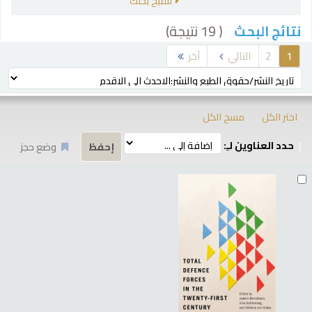
تنقيح بحثك
( 19 نتيجة)
نتائج البحث
رز
1
2
التالي
آخر
ترتيب بواسطة:
اختر الكل
مسح الكل
حدد العناوين لـِ:
وضع حجز
تائج