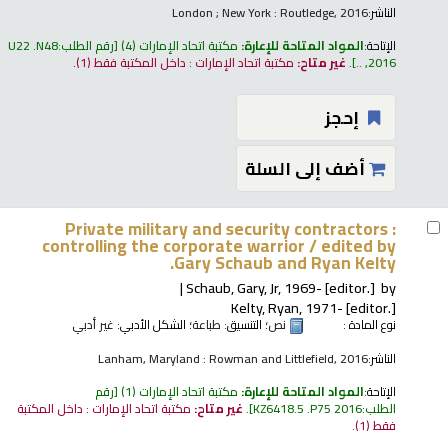
الناشر:
London ; New York : Routledge, 2016
الإتاحة:
المواد المتاحة للإعارة:
مكتبة اتحاد الإمارات
(4)
رقم الطلب:
U22 .N48
2016, ..
.
غير متاح:
مكتبة اتحاد الإمارات : داخل المكتبة فقط
(1).
إحجز
أضف إلى السلة
Private military and security contractors :
controlling the corporate warrior /
edited by
Gary Schaub and Ryan Kelty.
Schaub, Gary, Jr
, 1969-
[editor.]
by
Kelty, Ryan
, 1971-
[editor.]
نوع المادة :
نص
؛ التنسيق:
طباعة
؛ الشكل الأدبي:
غير أدبي
الناشر:
Lanham, Maryland : Rowman and Littlefield, 2016
الإتاحة:
المواد المتاحة للإعارة:
مكتبة اتحاد الإمارات
(1)
رقم
الطلب:
KZ6418.5 .P75 2016
.
غير متاح:
مكتبة اتحاد الإمارات : داخل المكتبة
فقط
(1).