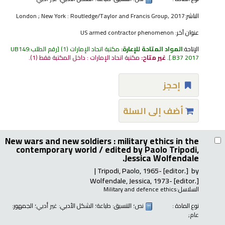
الناشر:
London ; New York : Routledge/Taylor and Francis Group, 2017
عنوان آخر:
US armed contractor phenomenon
الإتاحة:
المواد المتاحة للإعارة:
مكتبة اتحاد الإمارات
(1)
رقم الطلب:
UB149
.B37 2017
.
غير متاح:
مكتبة اتحاد الإمارات : داخل المكتبة فقط
(1).
إحجز
أضف إلى السلة
New wars and new soldiers : military ethics in the
contemporary world /
edited by Paolo Tripodi,
Jessica Wolfendale.
Tripodi, Paolo
, 1965-
[editor.]
by
Wolfendale, Jessica
, 1973-
[editor.]
السلاسل:
Military and defence ethics
نوع المادة :
نص
؛ التنسيق:
طباعة
؛ الشكل الأدبي:
غير أدبي
؛ الجمهور:
عام;