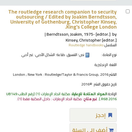
The routledge research companion to security
outsourcing /
Edited by Joakim Berndtsson,
University of Gothenburg, Christopher Kinsey,
King's College London.
Berndtsson, Joakim
, 1975-
[editor.]
by
Kinsey, Christopher
[editor.]
السلاسل:
Routledge handbooks
نوع المادة :
نص
؛ التنسيق:
طباعة
؛ الشكل الأدبي:
غير أدبي
اللغة:
الإنجليزية
الناشر:
London ; New York : Routledge/Taylor & Francis Group, 2016
تاريخ حقوق النشر:
©2016
الإتاحة:
المواد المتاحة للإعارة:
مكتبة اتحاد الإمارات
(1)
رقم الطلب:
UB149
.R68 2016
.
غير متاح:
مكتبة اتحاد الإمارات : داخل المكتبة فقط
(1).
إحجز
أضف إلى السلة