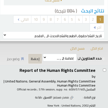
تنقيح بحثك
( 884 نتيجة)
نتائج البحث
رز
1
2
3
4
5
6
7
8
9
10
التالي
آخر
ترتيب بواسطة:
اختر الكل
مسح الكل
حدد العناوين لـِ:
وضع حجز
تائج
Report of the Human Rights Committee
by
United Nations. General Assembly. Human Rights Committee
Human Rights Committee
السلاسل:
; 57th session, supp. no. 40(A/57/40)
Official records
نوع المادة :
مصدر مستمر
؛ التنسيق:
طباعة
الناشر:
New York : United Nations, 2002