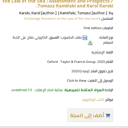
the Law of the Sea : Assessment and Prospects /
Tomasz Kamiński and Karol Karski.
Karski, Karol
[author.]
Kamiński, Tomasz
[author.]
by
السلاسل:
Routledge Research on the Law of the Sea Series
الطبعات:
First edition.
نوع المادة :
ملف الحاسوب
؛ التنسيق:
الكتروني متاح على الخط
المباشر
اللغة:
الإنجليزية
الناشر:
Oxford : Taylor & Francis Group, 2025
تاريخ حقوق النشر:
{copy}2025
الوصول إلى الانترنت:
Click to View
الإتاحة:
المواد المتاحة للمرجعية:
مكتبة اتحاد الإمارات : undefined
(1).
قوائم:
الكتب الإلكترونية
.
أضف إلى السلة