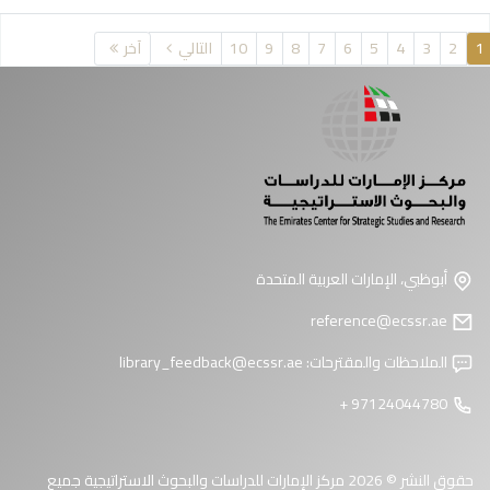
فحات
1
2
3
4
5
6
7
8
9
10
التالي
آخر
أبوظبي، الإمارات العربية المتحدة
reference@ecssr.ae
الملاحظات والمقترحات:
library_feedback@ecssr.ae
97124044780 +
حقوق النشر © 2026 مركز الإمارات للدراسات والبحوث الاستراتيجية جميع