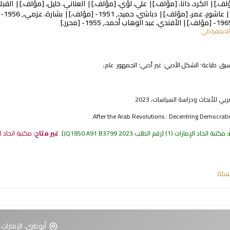
لف.]
الكرد، دانا،
[مؤلف.]
علي، لؤي،
[مؤلف.]
العناني، خليل،
[مؤلف.]
القبل
عاشور، عمر،
[مؤلف.]
دباشي، حميد،
, 1951-
[مؤلف.]
بشارة، عزمي،
, 1956-
[
[مؤلف.]
الأفندي، عبد الوهاب أحمد،
, 1955-
[محرر.]
الديمقراطي
نسيق:
طباعة
؛ الشكل الأدبي:
غير أدبي
؛ الجمهور:
عام;
بي للأبحاث ودراسة السياسات، 2023
After the Arab Revolutions : Decentring Democratic
:
مكتبة اتحاد الإمارات
(1)
رقم الطلب:
JQ1850.A91 B3799 2023
.
غير متاح:
مكتبة اتحاد ا
سلة
أبوظبي، الإمارات 