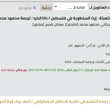
 العناوين لـِ:
وضع حجز
تعبئة : إرث السلطوية في فلسطين /
دانا الكرد ؛ ترجمة محمود محم
حرثاني، محمود محمد،
[مترجم.]
سرحان، باسم،
[مراجع.]
كل الأدبي:
غير أدبي
؛ الجمهور:
عام;
زية
بي للأبحاث ودراسة السياسات، 2024
:
مكتبة اتحاد الإمارات
(1)
رقم الطلب:
DS119.76 .K873125 2024
.
غير متاح:
مكتبة اتحاد 
سلة
 : إعادة التفكير في نظرية الانتقال الديمقراطي /
​آصف ب