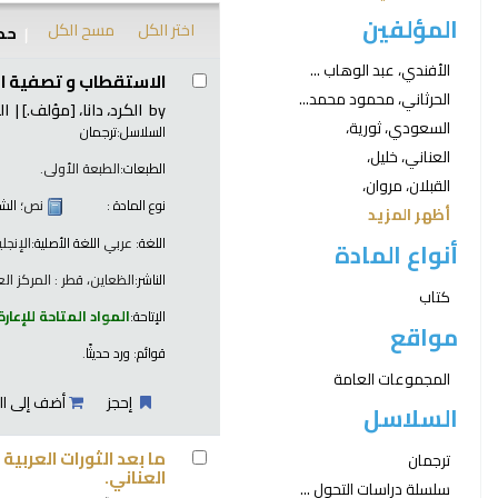
المؤلفين
اختر الكل
مسح الكل
حدد
نتائج
الأفندي، عبد الوهاب ...
الاستقطاب و تصفية ال
الحرثاني، محمود محمد...
by
الكرد، دانا،
[مؤلف.]
ال
السعودي، ثورية،
السلاسل:
ترجمان
العناني، خليل،
الطبعات:
الطبعة الأولى.
القبلان، مروان،
نوع المادة :
نص
؛ الش
أظهر المزيد
اللغة:
عربي
اللغة الأصلية:
الإنجلي
أنواع المادة
الناشر:
الظعاين، قطر : المركز العر
كتاب
الإتاحة:
المواد المتاحة للإعارة
مواقع
قوائم:
ورد حديثًا
.
المجموعات العامة
إحجز
أضف إلى ال
السلاسل
ما بعد الثورات العربية
ترجمان
العناني.
سلسلة دراسات التحول ...