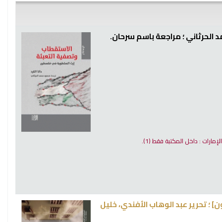
د الحرثاني ؛ مراجعة باسم سرحان.
الإمارات : داخل المكتبة فقط
(1).
يات [و 9 آخرون] ؛ تحرير عبد الوهاب الأفندي، خليل