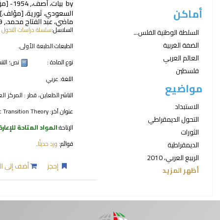
by
بيات، آصف،
, 1954-
[مؤ
أماكن
السعودي، ثورية،
[مؤلف.]
ماضي، عبد الفتاح محمد،
, 1969-
السلاسل:
سلسلة دراسات التحول 
السلطة الوطنية الفلس...
الضفة الغربية
الطبعات:
الطبعة الأولى.
العالم العربي
نوع المادة :
نص
؛ الت
فلسطين
اللغة:
عربي
مواضيع
الناشر:
الظعاين، قطر : المركز العر
الاستبداد
عنوان آخر:
 Transition Theory.
التحول الديمقراطي
الإتاحة:
المواد المتاحة للإعارة
الثورات
قوائم:
ورد حديثًا
.
الديمقراطية
الربيع العربي، 2010
إحجز
أضف إلى ال
أظهر المزيد
صفحات