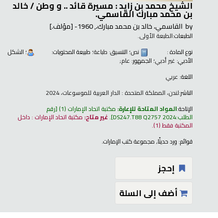
الشيخ محمد بن زايد : مسيرة قائد .. و وطن /
خالد
بن محمد مبارك القاسمي.
by
القاسمي، خالد بن محمد مبارك،
, 1960-
[مؤلف.]
الطبعات:
الطبعة الأولى.
نوع المادة :
نص
؛ التنسيق:
طباعة
؛ طبيعة المحتويات:
؛ الشكل
الأدبي:
غير أدبي
؛ الجمهور:
عام;
اللغة:
عربي
الناشر:
لندن، المملكة المتحدة : الدار العربية للموسوعات، 2024
الإتاحة:
المواد المتاحة للإعارة:
مكتبة اتحاد الإمارات
(1)
رقم
الطلب:
DS247.T88 Q2757 2024
.
غير متاح:
مكتبة اتحاد الإمارات : داخل
المكتبة فقط
(1).
قوائم:
ورد حديثًا
,
مجموعة كتب الإمارات
.
إحجز
أضف إلى السلة