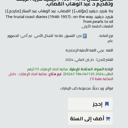
وتقديم د. عبد الوهاب القصاب.
by
هيرد، ديفيد
[مؤلف.]
القصاب، عبد الوهاب عبد الستار
[مترجم.]
هيرد، ديفيد
. The trucial coast diaries (1948-1957) : on the way
from pearls to oil
الطبعات:
الطبعة الأولى.
نوع المادة :
نص
؛ التنسيق:
طباعة
؛ الشكل الأدبي:
غير أدبي
؛ الجمهور:
عام;
اللغة:
عربي
اللغة الأصلية:
الإنجليزية
الناشر:
[لندن] : دار بان العاني، 2024
الإتاحة:
المواد المتاحة للإعارة:
مكتبة اتحاد الإمارات
(1)
رقم
الطلب:
DS247.T84 H47125 2024
.
غير متاح:
مكتبة اتحاد الإمارات : داخل
المكتبة فقط
(1).
قوائم:
ورد حديثًا
,
مجموعة كتب الإمارات
.
إحجز
أضف إلى السلة