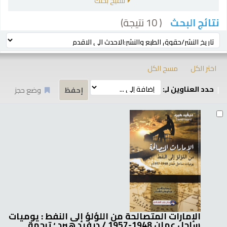
تنقيح بحثك
( 10 نتيجة)
نتائج البحث
رز
ترتيب بواسطة:
اختر الكل
مسح الكل
حدد العناوين لـِ:
وضع حجز
تائج
الإمارات المتصالحة من اللؤلؤ إلى النفط : يوميات
ساحل عمان 1948-1957 /
ديفيد هيرد ؛ ترجمة