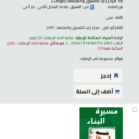
by
مركز زايد للتنسيق والمتابعة
[مؤلف.]
نوع المادة :
نص
؛ التنسيق:
طباعة
؛ الشكل الأدبي:
غير أدبي
اللغة:
عربي
الناشر:
أبو ظبي : مركز زايد للتنسيق والمتابعة، 2001
الإتاحة:
المواد المتاحة للإعارة:
مكتبة اتحاد الإمارات
(2)
رقم
الطلب:
DS247.D78 M3753 2001, ..
.
غير متاح:
مكتبة اتحاد الإمارات : داخل
المكتبة فقط
(1).
قوائم:
مجموعة كتب الإمارات
.
إحجز
أضف إلى السلة