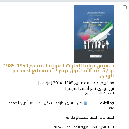
تأسيس دولة الإمارات العربية المتحدة 1950-1985
م. /
د. عبد الله عمران تريم ؛ ترجمة نابغ أحمد نور
الهدى.
by
تريم، عبد الله عمران،
, 1948-2014
[مؤلف.]
نور الهدى، نابغ أحمد،
[مترجم.]
الطبعات:
الطبعة الأولى.
نوع المادة :
نص
؛ التنسيق:
طباعة
؛ الشكل الأدبي:
غير أدبي
؛ الجمهور:
عام;
اللغة:
عربي
اللغة الأصلية:
الإنجليزية
الناشر:
لندن : الدار العربية للموسوعات، 2024