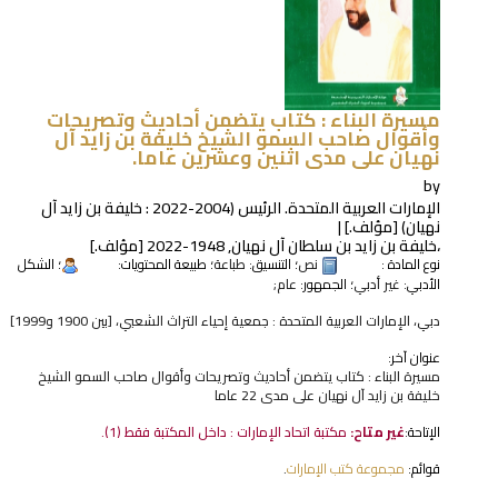
مسيرة البناء : كتاب يتضمن أحاديث وتصريحات
وأقوال صاحب السمو الشيخ خليفة بن زايد آل
نهيان على مدى اثنين وعشرين عاما.
by
الإمارات العربية المتحدة. الرئيس (2004-2022 : خليفة بن زايد آل
نهيان)
[مؤلف.]
،خليفة بن زايد بن سلطان آل نهيان
, 1948-2022
[مؤلف.]
نوع المادة :
نص
؛ التنسيق:
طباعة
؛ طبيعة المحتويات:
؛ الشكل
الأدبي:
غير أدبي
؛ الجمهور:
عام;
دبي، الإمارات العربية المتحدة : جمعية إحياء التراث الشعبي، [بين 1900 و1999]
عنوان آخر:
مسيرة البناء : كتاب يتضمن أحاديث وتصريحات وأقوال صاحب السمو الشيخ
خليفة بن زايد آل نهيان على مدى 22 عاما
الإتاحة:
غير متاح:
مكتبة اتحاد الإمارات : داخل المكتبة فقط
(1).
قوائم:
مجموعة كتب الإمارات
.