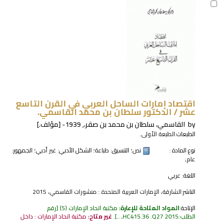
اقتصاد إمارات الساحل العربي في القرن التاسع
عشر /
الدكتور سلطان بن محمد القاسمي.
by
القاسمي، سلطان بن محمد بن صقر،
, 1939-
[مؤلف.]
الطبعات:
الطبعة الأولى.
نوع المادة :
نص
؛ التنسيق:
طباعة
؛ الشكل الأدبي:
غير أدبي
؛ الجمهور:
عام;
اللغة:
عربي
الناشر:
الشارقة، الإمارات العربية المتحدة : منشورات القاسمي، 2015
الإتاحة:
المواد المتاحة للإعارة:
مكتبة اتحاد الإمارات
(5)
رقم
الطلب:
HC415.36 .Q27 2015, ..
.
غير متاح:
مكتبة اتحاد الإمارات : داخل