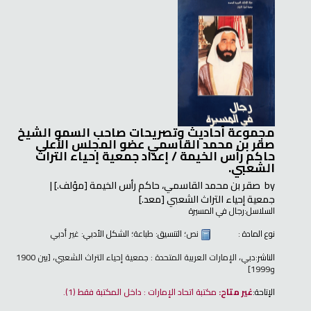
مجموعة أحاديث وتصريحات صاحب السمو الشيخ
صقر بن محمد القاسمي عضو المجلس الأعلى
حاكم رأس الخيمة /
إعداد جمعية إحياء التراث
الشعبي.
by
صقر بن محمد القاسمي، حاكم رأس الخيمة
[مؤلف.]
جمعية إحياء التراث الشعبي
[معد.]
السلاسل:
رجال في المسيرة
نوع المادة :
نص
؛ التنسيق:
طباعة
؛ الشكل الأدبي:
غير أدبي
الناشر:
دبي، الإمارات العربية المتحدة : جمعية إحياء التراث الشعبي، [بين 1900
و1999]
الإتاحة:
غير متاح:
مكتبة اتحاد الإمارات : داخل المكتبة فقط
(1).