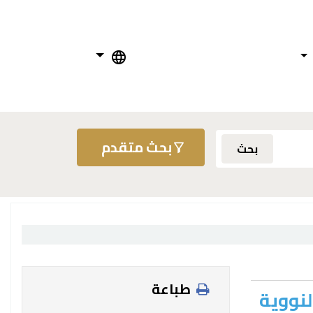
بحث متقدم
بحث
طباعة
لنووية