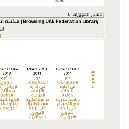
إجمالي الحجوزات: 0
Browsing UAE Federation Library | مكتبة اتحاد الإمارات shelves
ال
إ
64.5.I7 M84
U264.5.I7 M83
U264.5.I7 M83
السابق
2018
2011
2011
دور
دور
المشروع
المفاوضات
المفاوضات
النووي
في إدارة
في إدارة
الإيراني :
ه
الأزمات
الأزمات
هو لإنتا
الدولية :
الدولية :
الطاقة
دراسة نظرية
دراسة نظرية
الكهربائية
مع التطبيق
مع التطبيق
لإنتاج القن
على أزمة
على أزمة
النووية ؟ 
النووي
النووي
الايراني /
الايراني /