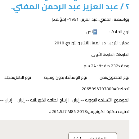
؟ /
عبد العزيز عبد الرحمن المفتي.
بواسطة:
المفتي، عبد العزيز،
, 1951-
[مؤلف.]
نوع المادة :
نص
عمان: الأردن :
دار المعتز للنشر والتوزيع،
2018
الطبعات:
الطبعة الأولى
وصف:
232 صفحة ؛ 24 سم
نوع المحتوى:
نص
نوع الوسائط:
بدون وسيط
نوع الناقل:
مجلد
تدمك:
206599579780940
الموضوع:
الأسلحة النووية -- إيران
إنتاج الطاقة الكهربائية -- إيران
إيران -
تصنيف مكتبة الكونجرس:
U264.5.I7 M84 2018
المقتنيات
( 4 )