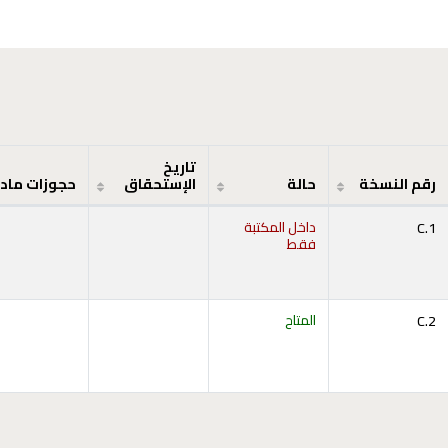
تاريخ
رقم النسخة
حالة
الإستحقاق
حجوزات ماد
C.1
داخل المكتبة
فقط
ح أدناه)
C.2
المتاح
ح أدناه)