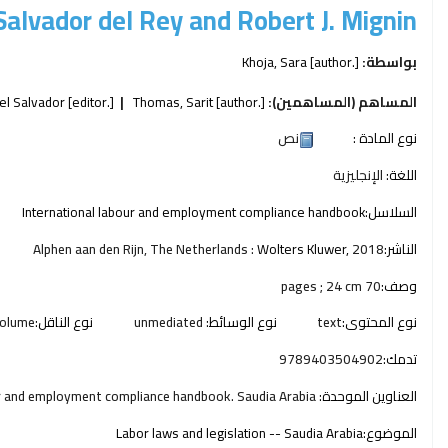
Salvador del Rey and Robert J. Mignin.
بواسطة:
[author.]
Khoja, Sara
المساهم (المساهمين):
[author.]
Thomas, Sarit
[editor.]
el Salvador
نوع المادة :
نص
اللغة:
الإنجليزية
السلاسل:
International labour and employment compliance handbook
الناشر:
2018
Wolters Kluwer,
Alphen aan den Rijn, The Netherlands :
وصف:
70 pages ; 24 cm
نوع المحتوى:
text
نوع الوسائط:
unmediated
نوع الناقل:
olume
تدمك:
9789403504902
العناوين الموحدة:
ur and employment compliance handbook. Saudia Arabia.
الموضوع:
Labor laws and legislation -- Saudia Arabia