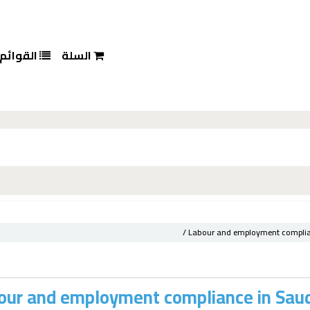
السلة
القوائم
Labour and employment complian
our and employment compliance in Saudi