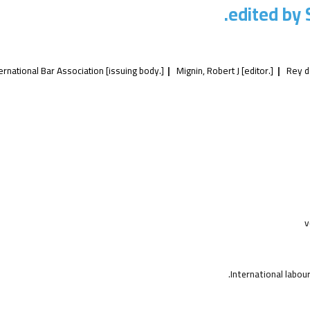
edited by 
ernational Bar Association
[issuing body.]
Mignin, Robert J
[editor.]
Rey d
v
International labo