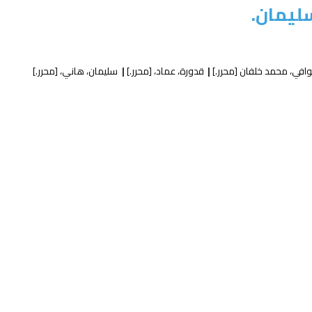
ليمان.
وافي، محمد خلفان
[محرر.]
قدورة، عماد،
[محرر.]
سليمان، هاني،
[محرر.]