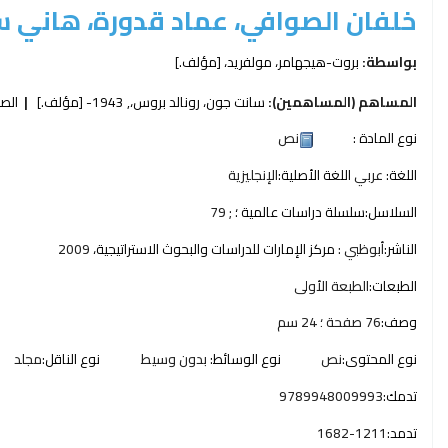
خلفان الصوافي، عماد قدورة، هاني س
بواسطة:
بروت-هيجهامر، مولفريد،
[مؤلف.]
المساهم (المساهمين):
سانت جون، رونالد بروس،
, 1943-
[مؤلف.]
الص
نوع المادة :
نص
اللغة:
عربي
اللغة الأصلية:
الإنجليزية
السلاسل:
سلسلة دراسات عالمية ؛
; 79
الناشر:
أبوظبي :
مركز الإمارات للدراسات والبحوث الاستراتيجية،
2009
الطبعات:
الطبعة الأولى
وصف:
76 صفحة ؛ 24 سم
نوع المحتوى:
نص
نوع الوسائط:
بدون وسيط
نوع الناقل:
مجلد
تدمك:
9789948009993
تدمد:
1682-1211