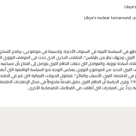
Libya'
هر في السياسة الليبية في السنوات الأخيرة، ولاسيما في موضوعي: برنامج التسلح 
 الليبي: وجهات نظر من طرابلس"، الانقلاب الجذري الذي حدث في الموقف النووي اللي
متلاك أسلحة نووية، والعوامل التي جعلت النظام الليبي يتوصل إلى اقتناع بأن مساعي
 الليبي الجديد من الموضوع النووي يعكس التوجه نحو السياسة الواقعية التي أعقب
ر في الاقتصاد الليبي: الأسباب والنتائج"، فتتناول التحولات الليبرالية التي تتم في الاقتص
تعليق الأمم المتحدة نظامَ العقوبات التي فرضتها على ليبيا في نيسان/إبريل 1999، وترى الدراسة أن النظام الليبي حقق تقدماً ملحوظاً في مجال الإصلاحا
ة جداً، على المبادرات التي أطلقت في القطاعات الاقتصادية الأخرى.