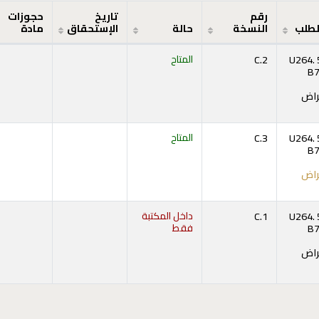
رقم
تاريخ
حجوزات
لطلب
النسخة
حالة
الإستحقاق
مادة
U264. 
C.2
المتاح
B
راض
فتح أدناه)
U264. 
C.3
المتاح
B
راض
فتح أدناه)
U264. 
C.1
داخل المكتبة
B
فقط
راض
فتح أدناه)