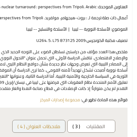
العناوين الموحدة:
s nuclear turnaround : perspectives from Tripoli. Arabic
أعمال ذات صلة:
ترجمة لـ : بروت-هيجهامر، مولفريد. Libya's nuclear turnaround : perspectives from Tripoli
الموضوع:
الأسلحة النووية -- ليبيا
الأسلحة والتسليح -- ليبيا
تصنيف مكتبة الكونجرس:
U264. 5. L75 B73125 2009
ملخص:
هذا العدد مؤلف من دراستين تسلطان الضوء على التوجه الجديد الذي ظ
والإصلاح الاقتصادي. تناقش الدراسة الأولى، التي تحمل عنوان "التحول النووي
إلى المصادر الليبية التي تعرض وجهات نظر جديدة بشأن دوافع النظام الليبي لا
أسلحة نووية أصبحت تشكل تهديداً لأمنه القومي، كما ترى الدراسة أن الموقف
الثورية في السياسة الخارجية والأمنية الليبية. أما الدراسة الثانية، وعنوانها "التغي
التقدم لم يكن متوازناً؛ إذ كانت الإصلاحات في قطاع صناعة النفط والغاز متقدم
قوائم هذه المادة تظهر في:
مجموعة إصدارات المركز
المقتنيات
( 3 )
ملاحظات العنوان ( 4 )