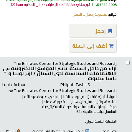
R5212 2008, ..
.
غير متاح:
مكتبة اتحاد الإمارات : داخل المكتبة فقط
(2).
قوائم:
مجموعة إصدارات المركز
.
إحجز
أضف إلى السلة
The Emirates Center for Strategic Studies and Research
آراء من داخل الشبكة: تأثير المواقع الالكترونية في
الاهتمامات السياسية لدى الشبان /
ارثر لوبيا و
تاشا فيلبوت
Lupia, Arthur
Philpot, Tasha S.
by
The Emirates Center for Strategic Studies and Research
لوبيا، آرثر
[مؤلف.]
فيلبوت، تاشا
الازدي، عايدة عبد الله
سلامة، وائل
سليمان، هاني
قدورة، عماد
مركز الإمارات للدراسات والبحوث الاستراتيجية
السلاسل:
دراسات عالمية؛
; 62
الطبعات:
الطبعةالأولى
نوع المادة :
نص
؛ التنسيق:
طباعة
؛ طبيعة المحتويات:
؛ الشكل