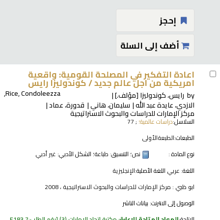
إحجز
أضف إلى السلة
اعادة التفكير في المصلحة القومية: واقعية
امريكية من اجل عالم جديد /
كوندوليزا رايس
Rice, Condoleezza,
by
رايس، كوندوليزا
[مؤلف.]
الازدي، عايدة عبد الله
سليمان، هاني
قدورة، عماد
مركز الإمارات للدراسات والبحوث الاستراتيجية
السلاسل:
دراسات عالمية؛
; 77
الطبعات:
الطبعةالأولى
نوع المادة :
نص
؛ التنسيق:
طباعة
؛ الشكل الأدبي:
غير أدبي
اللغة:
عربي
اللغة الأصلية:
الإنجليزية
ابو ظبي : مركز الإمارات للدراسات والبحوث الاستراتيجية ، 2008
الوصول إلى الانترنت:
بيانات الناشر
الإتاحة:
المواد المتاحة للإعارة:
مكتبة اتحاد الإمارات
(3)
رقم الطلب:
E183.7