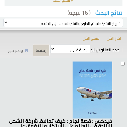
تنقيح بحثك
( 16 نتيجة)
نتائج البحث
رز
ترتيب بواسطة:
اختر الكل
مسح الكل
حدد العناوين لـِ:
وضع حجز
تائج
فيدكس : قصة نجاح : كيف تحافظ شركة الشحن
الرائدة في العالم علي الابتكار و التفوق علي