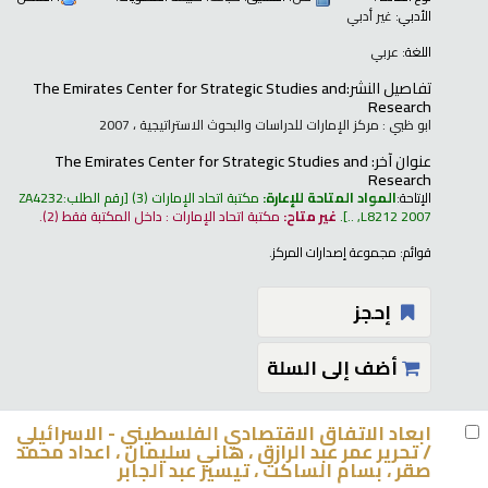
الأدبي:
غير أدبي
اللغة:
عربي
تفاصيل النشر:
The Emirates Center for Strategic Studies and
Research
ابو ظبي : مركز الإمارات للدراسات والبحوث الاستراتيجية ، 2007
عنوان آخر:
The Emirates Center for Strategic Studies and
Research
الإتاحة:
المواد المتاحة للإعارة:
مكتبة اتحاد الإمارات
(3)
رقم الطلب:
ZA4232
L8212 2007, ..
.
غير متاح:
مكتبة اتحاد الإمارات : داخل المكتبة فقط
(2).
قوائم:
مجموعة إصدارات المركز
.
إحجز
أضف إلى السلة
ابعاد الاتفاق الاقتصادي الفلسطيني - الاسرائيلي
/
تحرير عمر عبد الرازق ، هاني سليمان ، اعداد محمد
صقر ، بسام الساكت ، تيسير عبد الجابر