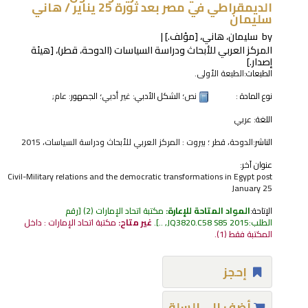
الديمقراطي في مصر بعد ثورة 25 يناير /
هاني
سليمان
by
سليمان، هاني،
[مؤلف.]
المركز العربي للأبحاث ودراسة السياسات (الدوحة، قطر)،
[هيئة
إصدار.]
الطبعات:
الطبعة الأولى.
نوع المادة :
نص
؛ الشكل الأدبي:
غير أدبي
؛ الجمهور:
عام;
اللغة:
عربي
الناشر:
الدوحة، قطر ؛ بيروت : المركز العربي للأبحاث ودراسة السياسات، 2015
عنوان آخر:
Civil-Military relations and the democratic transformations in Egypt post
January 25
الإتاحة:
المواد المتاحة للإعارة:
مكتبة اتحاد الإمارات
(2)
رقم
الطلب:
JQ3820.C58 S85 2015, ..
.
غير متاح:
مكتبة اتحاد الإمارات : داخل
المكتبة فقط
(1).
إحجز
أضف إلى السلة