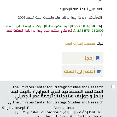
عام;
اللغة:
عربي
اللغة الأصلية:
الإنجليزية
الناشر:
أبوظبي : مركز الإمارات للدراسات والبحوث الاستراتيجية، 2009
الإتاحة:
المواد المتاحة للإعارة:
مكتبة اتحاد الإمارات
(2)
رقم الطلب:
U264. 5.
L75 B73125 2009, ..
.
غير متاح:
مكتبة اتحاد الإمارات : داخل المكتبة فقط
(1).
قوائم:
مجموعة إصدارات المركز
.
إحجز
أضف إلى السلة
The Emirates Center for Strategic Studies and Research
التكاليف الاقتصادية لحرب العراق /
تأليف ليندا
بيلمز و جوزيف ستيجليتز؛ ترجمة عمر الجميلي
by
The Emirates Center for Strategic Studies and Research
Stiglitz, Joseph E
Bilmes, Linda.
بيلمز، ليندا
[مؤلف.]
الازدي، عايدة عبد الله
سليمان، هاني
قدورة، عماد
ستيجليتز، جوزيف
الجميلي، عمر