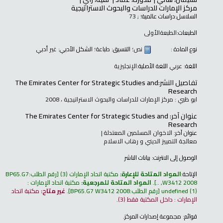
مركز الإمارات للدراسات والبحوث الاستراتيجية
السلاسل:
دراسات عالمية؛
; 73
الطبعات:
الطبعةالأولى
نوع المادة :
نص
؛ التنسيق:
طباعة
؛ الشكل الأدبي:
غير أدبي
اللغة:
عربي
اللغة الأصلية:
الإنجليزية
تفاصيل النشر:
The Emirates Center for Strategic Studies and
Research
ابو ظبي : مركز الإمارات للدراسات والبحوث الاستراتيجية ، 2008
عنوان آخر:
The Emirates Center for Strategic Studies and
Research
عنوان آخر:
الاخوان المسلمين المعتدلة
معالجة التمييز الديني و رهاب الاسلام
الوصول إلى الانترنت:
بيانات الناشر
الإتاحة:
المواد المتاحة للإعارة:
مكتبة اتحاد الإمارات
(3)
رقم الطلب:
BP65.G7
W3412 2008, ..
.
المواد المتاحة للمرجعية:
مكتبة اتحاد الإمارات :
(1)
undefined
رقم الطلب:
BP65.G7 W3412 2008
.
غير متاح:
مكتبة اتحاد
الإمارات : داخل المكتبة فقط
(3).
قوائم:
مجموعة إصدارات المركز
.