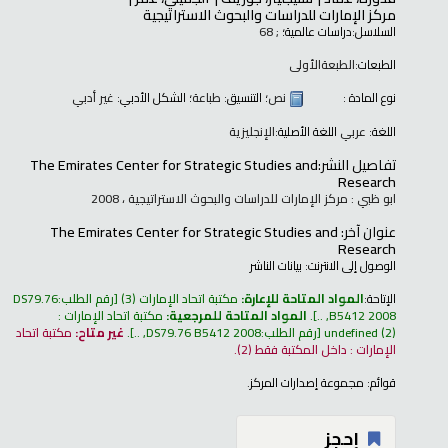
مركز الإمارات للدراسات والبحوث الاستراتيجية
السلاسل:
دراسات عالمية؛
; 68
الطبعات:
الطبعةالأولى
نوع المادة :
نص
؛ التنسيق:
طباعة
؛ الشكل الأدبي:
غير أدبي
اللغة:
عربي
اللغة الأصلية:
الإنجليزية
تفاصيل النشر:
The Emirates Center for Strategic Studies and
Research
ابو ظبي : مركز الإمارات للدراسات والبحوث الاستراتيجية ، 2008
عنوان آخر:
The Emirates Center for Strategic Studies and
Research
الوصول إلى الانترنت:
بيانات الناشر
الإتاحة:
المواد المتاحة للإعارة:
مكتبة اتحاد الإمارات
(3)
رقم الطلب:
DS79.76
B5412 2008, ..
.
المواد المتاحة للمرجعية:
مكتبة اتحاد الإمارات :
(2)
undefined
رقم الطلب:
DS79.76 B5412 2008, ..
.
غير متاح:
مكتبة اتحاد
الإمارات : داخل المكتبة فقط
(2).
قوائم:
مجموعة إصدارات المركز
.
إحجز