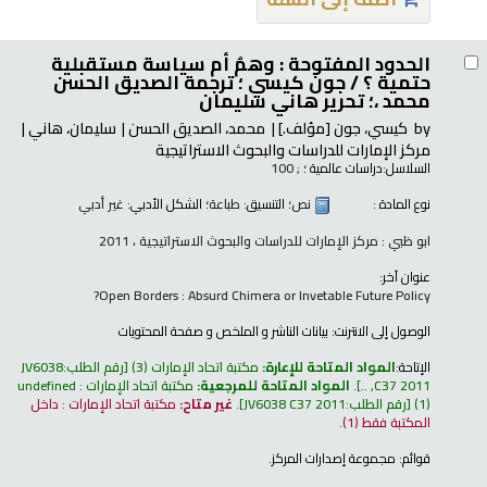
الحدود المفتوحة : وهمٌ أم سياسة مستقبلية
حتمية ؟ /
جون كيسي ؛ ترجمة الصديق الحسن
محمد ،؛ تحرير هاني سليمان
by
كيسي، جون
[مؤلف.]
محمد، الصديق الحسن
سليمان، هاني
مركز الإمارات للدراسات والبحوث الاستراتيجية
السلاسل:
دراسات عالمية ؛
; 100
نوع المادة :
نص
؛ التنسيق:
طباعة
؛ الشكل الأدبي:
غير أدبي
ابو ظبي : مركز الإمارات للدراسات والبحوث الاستراتيجية ، 2011
عنوان آخر:
Open Borders : Absurd Chimera or Invetable Future Policy?
الوصول إلى الانترنت:
بيانات الناشر و الملخص و صفحة المحتويات
الإتاحة:
المواد المتاحة للإعارة:
مكتبة اتحاد الإمارات
(3)
رقم الطلب:
JV6038
C37 2011, ..
.
المواد المتاحة للمرجعية:
مكتبة اتحاد الإمارات : undefined
(1)
رقم الطلب:
JV6038 C37 2011
.
غير متاح:
مكتبة اتحاد الإمارات : داخل
المكتبة فقط
(1).
قوائم:
مجموعة إصدارات المركز
.