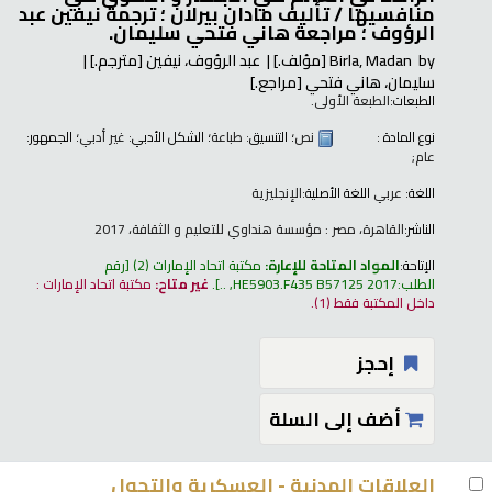
منافسيها /
تأليف مادان بيرلان ؛ ترجمة نيفين عبد
الرؤوف ؛ مراجعة هاني فتحي سليمان.
by
Birla, Madan
[مؤلف.]
عبد الرؤوف، نيفين
[مترجم.]
سليمان، هاني فتحي
[مراجع.]
الطبعات:
الطبعة الأولى.
نوع المادة :
نص
؛ التنسيق:
طباعة
؛ الشكل الأدبي:
غير أدبي
؛ الجمهور:
عام;
اللغة:
عربي
اللغة الأصلية:
الإنجليزية
الناشر:
القاهرة، مصر : مؤسسة هنداوي للتعليم و الثقافة، 2017
الإتاحة:
المواد المتاحة للإعارة:
مكتبة اتحاد الإمارات
(2)
رقم
الطلب:
HE5903.F435 B57125 2017, ..
.
غير متاح:
مكتبة اتحاد الإمارات :
داخل المكتبة فقط
(1).
إحجز
أضف إلى السلة
العلاقات المدنية - العسكرية والتحول