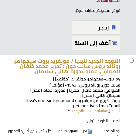
المكتبة فقط
(2).
قوائم:
مجموعة إصدارات المركز
.
إحجز
أضف إلى السلة
التوجه الجديد لليبيا /
مولفريد بروت هيجهامر،
رونالد بروس سانت جون ؛ تحرير محمد خلفان
الصوافي، عماد قدورة، هاني سليمان.
by
بروت-هيجهامر، مولفريد،
[مؤلف.]
سانت جون، رونالد بروس،
, 1943-
[مؤلف.]
الصوافي، محمد خلفان
[محرر.]
قدورة، عماد،
[محرر.]
سليمان، هاني،
[محرر.]
بروت-هيجهامر، مولفريد
. Libya's nuclear turnaround :
perspectives from Tripoli
السلاسل:
سلسلة دراسات عالمية ؛
; 79
الطبعات:
الطبعة الأولى.
نوع المادة :
نص
؛ التنسيق:
طباعة
؛ الشكل الأدبي:
غير أدبي
؛ الجمهور: