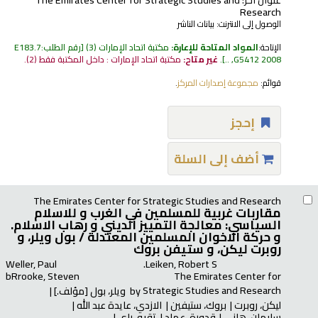
Research
الوصول إلى الانترنت:
بيانات الناشر
الإتاحة:
المواد المتاحة للإعارة:
مكتبة اتحاد الإمارات
(3)
رقم الطلب:
E183.7
G5412 2008, ..
.
غير متاح:
مكتبة اتحاد الإمارات : داخل المكتبة فقط
(2).
قوائم:
مجموعة إصدارات المركز
.
إحجز
أضف إلى السلة
The Emirates Center for Strategic Studies and Research
مقاربات غربية للمسلمين في الغرب و للاسلام
السياسي: معالجة التمييز الديني و رهاب الاسلام.
و حركة الاخوان المسلمين المعتدلة /
بول ويلر، و
روبرت ليكن، و ستيفن بروك
Weller, Paul
Leiken, Robert S.
bRrooke, Steven
The Emirates Center for
Strategic Studies and Research
by
ويلر، بول
[مؤلف.]
ليكن، روبرت
بروك، ستيفين
الازدي، عايدة عبد الله
سليمان، هاني
قدورة، عماد
تقيه، راي