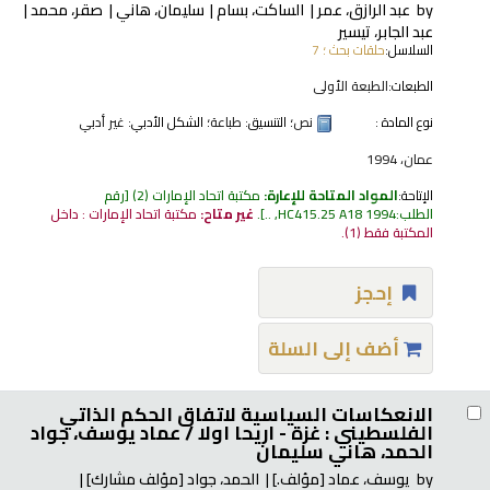
by
عبد الرازق، عمر
الساكت، بسام
سليمان، هاني
صقر، محمد
عبد الجابر، تيسير
السلاسل:
حلقات بحث ؛ 7
الطبعات:
الطبعة الأولى
نوع المادة :
نص
؛ التنسيق:
طباعة
؛ الشكل الأدبي:
غير أدبي
عمان، 1994
الإتاحة:
المواد المتاحة للإعارة:
مكتبة اتحاد الإمارات
(2)
رقم
الطلب:
HC415.25 A18 1994, ..
.
غير متاح:
مكتبة اتحاد الإمارات : داخل
المكتبة فقط
(1).
إحجز
أضف إلى السلة
الانعكاسات السياسية لاتفاق الحكم الذاتي
الفلسطيني : غزة - اريحا اولا /
عماد يوسف، جواد
الحمد، هاني سليمان
by
يوسف، عماد
[مؤلف.]
الحمد، جواد
[مؤلف مشارك]