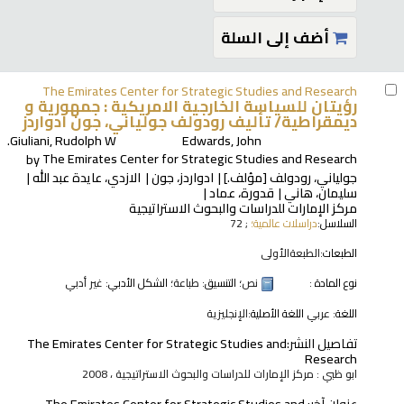
أضف إلى السلة
The Emirates Center for Strategic Studies and Research
رؤيتان للسياسة الخارجية الامريكية : جمهورية و
ديمقراطية/
تأليف رودولف جولياني، جون ادواردز
Giuliani, Rudolph W.
Edwards, John
by
The Emirates Center for Strategic Studies and Research
جولياني، رودولف
[مؤلف.]
ادواردز، جون
الازدي، عايدة عبد الله
سليمان، هاني
قدورة، عماد
مركز الإمارات للدراسات والبحوث الاستراتيجية
السلاسل:
دراسلات عالمية؛
; 72
الطبعات:
الطبعةالأولى
نوع المادة :
نص
؛ التنسيق:
طباعة
؛ الشكل الأدبي:
غير أدبي
اللغة:
عربي
اللغة الأصلية:
الإنجليزية
تفاصيل النشر:
The Emirates Center for Strategic Studies and
Research
ابو ظبي : مركز الإمارات للدراسات والبحوث الاستراتيجية ، 2008
عنوان آخر:
The Emirates Center for Strategic Studies and