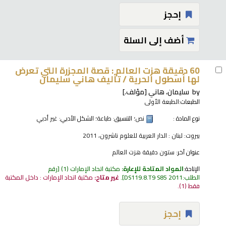
إحجز
أضف إلى السلة
60 دقيقة هزت العالم : قصة المجزرة التي تعرض
لها أسطول الحرية /
تأليف هاني سليمان
by
سليمان، هاني
[مؤلف.]
الطبعات:
الطبعة الأولى
نوع المادة :
نص
؛ التنسيق:
طباعة
؛ الشكل الأدبي:
غير أدبي
بيروت: لبنان : الدار العربية للعلوم ناشرون، 2011
عنوان آخر:
ستون دقيقة هزت العالم
الإتاحة:
المواد المتاحة للإعارة:
مكتبة اتحاد الإمارات
(1)
رقم
الطلب:
DS119.8.T9 S85 2011
.
غير متاح:
مكتبة اتحاد الإمارات : داخل المكتبة
فقط
(1).
إحجز