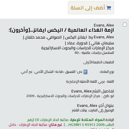
أضف إلى السلة
Evans, Alex
ازمة الغذاء العالمية /
اليكس ايفانز...[وأخرون]؛
Evans, Alex
by
ايفانز، اليكس
الصوافي، محمد خلفان
سليمان، هاني
قدورة، عماد
مركز الإمارات للدراسات والبحوث الاستراتيجية
السلاسل:
دراسات عالمية؛
; 80
الطبعات:
الطبعةالأولى
نوع المادة :
نص
؛ التنسيق:
طباعة
؛ الشكل الأدبي:
غير أدبي
اللغة:
عربي
اللغة الأصلية:
الإنجليزية
تفاصيل النشر:
Evans, Alex
ابو ظبي : مركز الإمارات للدراسات والبحوث الاستراتيجية ، 2009
عنوان آخر:
Evans, Alex
الوصول إلى الانترنت:
بيانات الناشر
الإتاحة:
المواد المتاحة للإعارة:
مكتبة اتحاد الإمارات
(3)
رقم
الطلب:
HG3881.5 R5912 2009, ..
.
غير متاح:
مكتبة اتحاد الإمارات : داخل