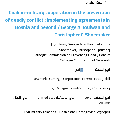
عرض عادي
Civilian-military cooperation in the prevention
of deadly conflict : implementing agreements in
Bosnia and beyond /
George A. Joulwan and
Christopher C.Shoemaker.
بواسطة:
[author]
Joulwan, George A
Shoemaker, Christopher C
[author]
Carnegie Commission on Preventing Deadly Conflict
Carnegie Corporation of New York
نوع المادة :
نص
الناشر:
1998
Carnegie Corporation, c1998.
New York :
وصف:
v, 56 pages : illustrations ; 26 cm
نوع المحتوى:
text
نوع الوسائط:
unmediated
نوع الناقل:
volume
الموضوع:
Civil-military relations - Bosnia and Hercegovina