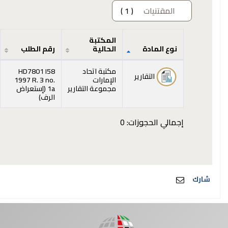
المقتنيات
( 1 )
المكتبة
نوع المادة
الحالية
رقم الطلب
المقتنيات
مكتبة اتحاد
HD7801 I58
التقارير
الإمارات
1997 R. 3 no.
مجموعة التقارير
1a (
إستعراض
(يفتح أدناه)
الرف
)
إجمالي الحجوزات: 0
شارك