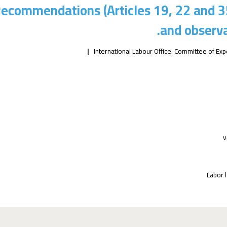
ecommendations (Articles 19, 22 and 35 
and observa
International Labour Office. Committee of E
v
Labor l