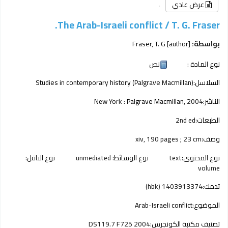
عرض عادي
The Arab-Israeli conflict /
T. G. Fraser.
بواسطة:
[author]
Fraser, T. G
نوع المادة :
نص
السلاسل:
Studies in contemporary history (Palgrave Macmillan)
الناشر:
2004
Palgrave Macmillan,
New York :
الطبعات:
2nd ed
وصف:
xiv, 190 pages ; 23 cm
نوع المحتوى:
text
نوع الوسائط:
unmediated
نوع الناقل:
volume
تدمك:
1403913374 (hbk)
الموضوع:
Arab-Israeli conflict
تصنيف مكتبة الكونجرس:
DS119.7 F725 2004