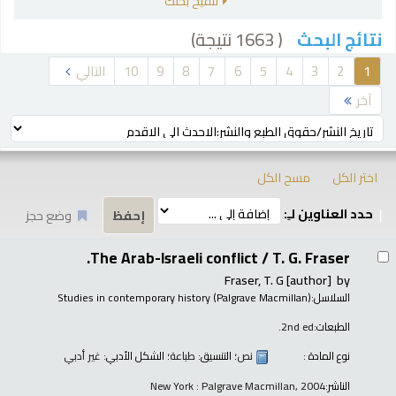
تنقيح بحثك
( 1663 نتيجة)
نتائج البحث
رز
1
2
3
4
5
6
7
8
9
10
التالي
آخر
ترتيب بواسطة:
اختر الكل
مسح الكل
حدد العناوين لـِ:
وضع حجز
تائج
The Arab-Israeli conflict /
T. G. Fraser.
Fraser, T. G
[author]
by
السلاسل:
Studies in contemporary history (Palgrave Macmillan)
الطبعات:
2nd ed.
نوع المادة :
نص
؛ التنسيق:
طباعة
؛ الشكل الأدبي:
غير أدبي
الناشر:
New York : Palgrave Macmillan, 2004