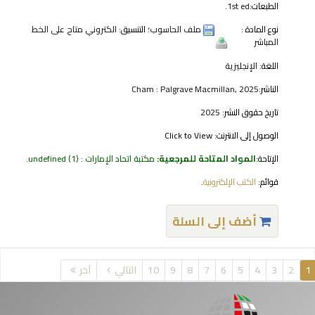
الطبعات:
1st ed.
نوع المادة :
ملف الحاسوب
؛ التنسيق:
الكتروني متاح على الخط
المباشر
اللغة:
الإنجليزية
الناشر:
Cham : Palgrave Macmillan, 2025
تاريخ حقوق النشر:
2025
الوصول إلى الانترنت:
Click to View
الإتاحة:
المواد المتاحة للمرجعية:
مكتبة اتحاد الإمارات : undefined
(1).
قوائم:
الكتب الإلكترونية
.
أضف إلى السلة
فحات
1
2
3
4
5
6
7
8
9
10
التالي
آخر