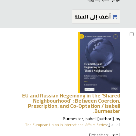
أضف إلى السلة
EU and Russian Hegemony in the 'Shared
Neighbourhood' : Between Coercion,
Prescription, and Co-Optation /
Isabell
Burmester.
Burmester, Isabell
[author.]
by
السلاسل:
The European Union in International Affairs Series
الطبعات:
First edition.