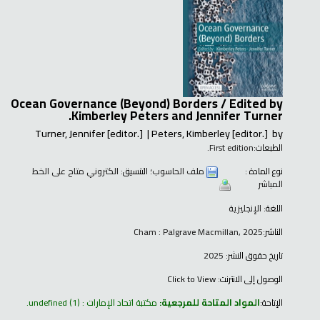
Ocean Governance (Beyond) Borders /
Edited by
Kimberley Peters and Jennifer Turner.
Turner, Jennifer
[editor.]
Peters, Kimberley
[editor.]
by
الطبعات:
First edition.
نوع المادة :
ملف الحاسوب
؛ التنسيق:
الكتروني متاح على الخط
المباشر
اللغة:
الإنجليزية
الناشر:
Cham : Palgrave Macmillan, 2025
تاريخ حقوق النشر:
2025
الوصول إلى الانترنت:
Click to View
الإتاحة:
المواد المتاحة للمرجعية:
مكتبة اتحاد الإمارات : undefined
(1).