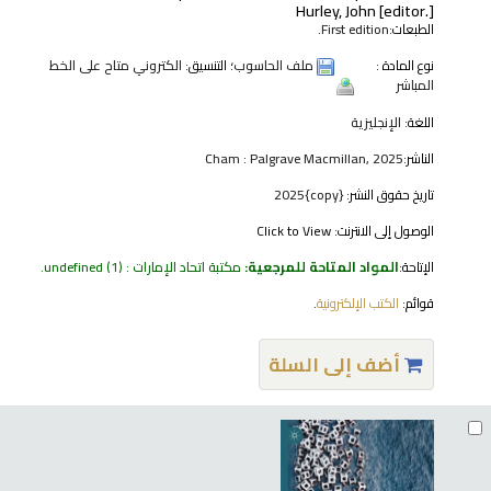
Hurley, John
[editor.]
الطبعات:
First edition.
نوع المادة :
ملف الحاسوب
؛ التنسيق:
الكتروني متاح على الخط
المباشر
اللغة:
الإنجليزية
الناشر:
Cham : Palgrave Macmillan, 2025
تاريخ حقوق النشر:
{copy}2025
الوصول إلى الانترنت:
Click to View
الإتاحة:
المواد المتاحة للمرجعية:
مكتبة اتحاد الإمارات : undefined
(1).
قوائم:
الكتب الإلكترونية
.
أضف إلى السلة