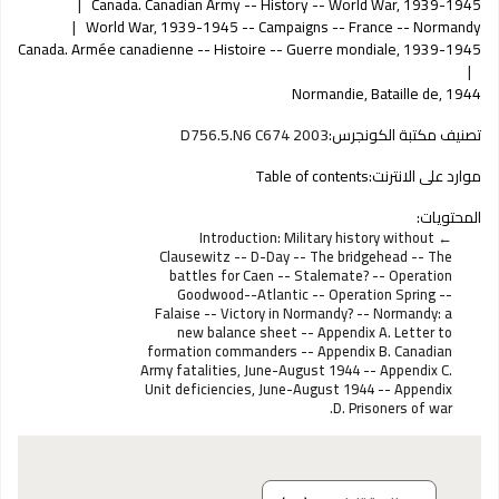
Canada. Canadian Army -- History -- World War, 1939-1945
World War, 1939-1945 -- Campaigns -- France -- Normandy
Canada. Armée canadienne -- Histoire -- Guerre mondiale, 1939-1945
Normandie, Bataille de, 1944
تصنيف مكتبة الكونجرس:
D756.5.N6 C674 2003
موارد على الانترنت:
Table of contents
المحتويات:
Introduction: Military history without
Clausewitz -- D-Day -- The bridgehead -- The
battles for Caen -- Stalemate? -- Operation
Goodwood--Atlantic -- Operation Spring --
Falaise -- Victory in Normandy? -- Normandy: a
new balance sheet -- Appendix A. Letter to
formation commanders -- Appendix B. Canadian
Army fatalities, June-August 1944 -- Appendix C.
Unit deficiencies, June-August 1944 -- Appendix
D. Prisoners of war.