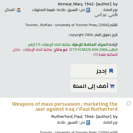
Kinnear, Mary
, 1942-
[author]
by
نوع المادة :
نص
؛ التنسيق:
طباعة
؛ طبيعة المحتويات:
؛ الشكل
الأدبي:
غير أدبي
الناشر:
Toronto ; Buffalo : University of Toronto Press, [2004]
تاريخ حقوق النشر:
copyright 2004
الإتاحة:
المواد المتاحة للإعارة:
مكتبة اتحاد الإمارات
(1)
رقم
الطلب:
CT310.M225 K56 2004
.
غير متاح:
مكتبة اتحاد الإمارات : داخل
المكتبة فقط
(1).
إحجز
أضف إلى السلة
Weapons of mass persuasion : marketing the
war against Iraq /
Paul Rutherford.
Rutherford, Paul
, 1944-
[author]
by
نوع المادة :
نص
؛ التنسيق:
طباعة
الناشر:
Toronto : University of Toronto Press, [2004]