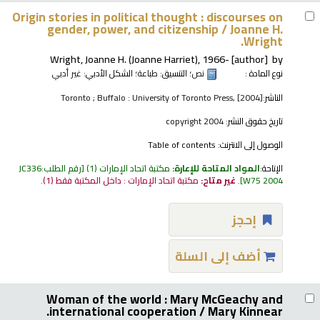
Origin stories in political thought : discourses on
gender, power, and citizenship /
Joanne H.
Wright.
Wright, Joanne H. (Joanne Harriet)
, 1966-
[author]
by
نوع المادة :
نص
؛ التنسيق:
طباعة
؛ الشكل الأدبي:
غير أدبي
الناشر:
Toronto ; Buffalo : University of Toronto Press, [2004]
تاريخ حقوق النشر:
copyright 2004
الوصول إلى الانترنت:
Table of contents
الإتاحة:
المواد المتاحة للإعارة:
مكتبة اتحاد الإمارات
(1)
رقم الطلب:
JC336
W75 2004
.
غير متاح:
مكتبة اتحاد الإمارات : داخل المكتبة فقط
(1).
إحجز
أضف إلى السلة
Woman of the world : Mary McGeachy and
international cooperation /
Mary Kinnear.