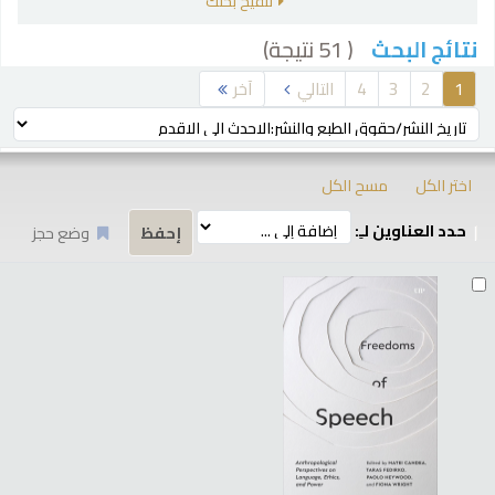
تنقيح بحثك
( 51 نتيجة)
نتائج البحث
رز
1
2
3
4
التالي
آخر
ترتيب بواسطة:
اختر الكل
مسح الكل
حدد العناوين لـِ:
وضع حجز
تائج