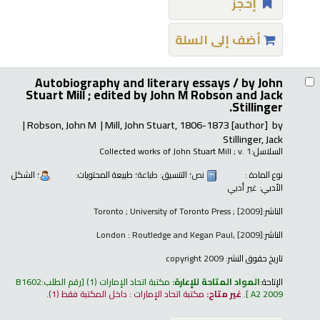
إحجز
أضف إلى السلة
Autobiography and literary essays /
by John
Stuart Mill ; edited by John M Robson and Jack
Stillinger.
Robson, John M
Mill, John Stuart
, 1806-1873
[author]
by
Stillinger, Jack
السلاسل:
; v. 1
Collected works of John Stuart Mill
نوع المادة :
نص
؛ التنسيق:
طباعة
؛ طبيعة المحتويات:
؛ الشكل
الأدبي:
غير أدبي
الناشر:
Toronto ; University of Toronto Press ; [2009]
الناشر:
London : Routledge and Kegan Paul, [2009]
تاريخ حقوق النشر:
copyright 2009
الإتاحة:
المواد المتاحة للإعارة:
مكتبة اتحاد الإمارات
(1)
رقم الطلب:
B1602
A2 2009
.
غير متاح:
مكتبة اتحاد الإمارات : داخل المكتبة فقط
(1).