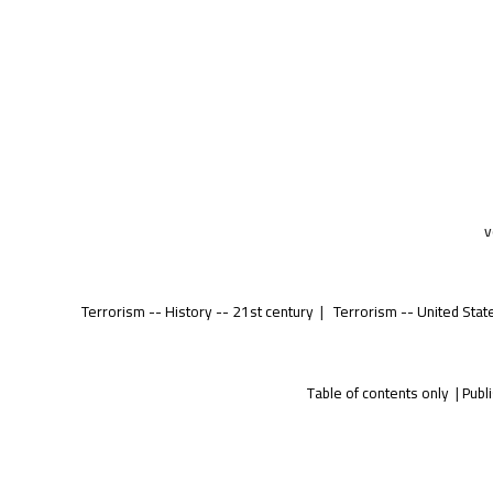
v
Terrorism -- History -- 21st century
Terrorism -- United Stat
Table of contents only
Publ