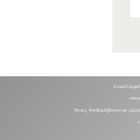
العربية المتحدة
ترحات:
library_feedback@ecssr.ae