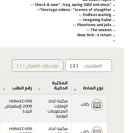
"Shock & awe" : Iraq, spring 2003 and since --
Hostage videos : "scenes of slaughter"--
Endless waiting --
Imagining Kabul --
Phantoms and jails --
The unseen --
New York : a return.
المقتنيات
( 2 )
ملاحظات العنوان ( 2 )
المكتبة
نوع المادة
الحالية
رقم الطلب
المقتنيات
مكتبة اتحاد
HV6432 H56
كتاب
الإمارات
2009 (
إستعراض
(يفتح أدناه)
المجموعات
الرف
)
العامة
مكتبة اتحاد
HV6432 H56
كتاب