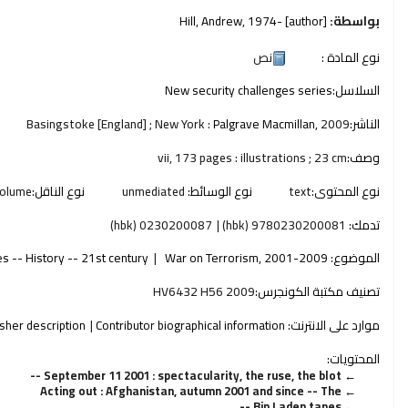
بواسطة:
[author]
, 1974-
Hill, Andrew
نوع المادة :
نص
السلاسل:
New security challenges series
الناشر:
2009
Palgrave Macmillan,
Basingstoke [England] ; New York :
وصف:
vii, 173 pages : illustrations ; 23 cm
نوع المحتوى:
text
نوع الوسائط:
unmediated
نوع الناقل:
olume
تدمك:
9780230200081 (hbk)
0230200087 (hbk)
الموضوع:
War on Terrorism, 2001-2009
es -- History -- 21st century
تصنيف مكتبة الكونجرس:
HV6432 H56 2009
موارد على الانترنت:
Contributor biographical information
isher description
المحتويات:
September 11 2001 : spectacularity, the ruse, the blot --
Acting out : Afghanistan, autumn 2001 and since -- The
Bin Laden tapes --