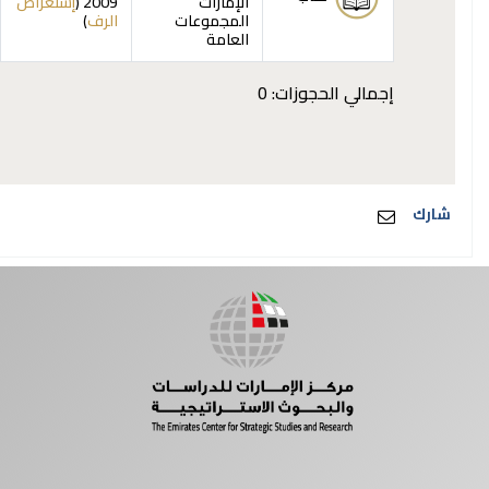
الإمارات
2009 (
إستعراض
(يفتح أدناه)
المجموعات
الرف
)
العامة
إجمالي الحجوزات: 0
شارك