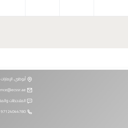
أبوظبي، الإمارات 
reference@ecssr.ae
الملاحظات والمق
97124044780 +