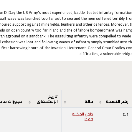
n D-Day the US Army's most experienced, battle-tested infantry formation,
ault wave was launched too far out to sea and the men suffered terribly fro
moured support against minefields, bunkers and other defences. Moreover, th
oads on open country too far inland and the offshore bombardment was hampered
ran aground on a sandbank. The assaulting infantry were compelled to wade 
ll cohesion was lost and following waves of infantry simply stumbled into t
 first harrowing hours of the invasion, Lieutenant-General Omar Bradley co
difficulties, a vulnerable bri
تاريخ
رقم النسخة
حالة
الإستحقاق
حجوزات ماد
C.1
داخل المكتبة
فقط
ح أدناه)