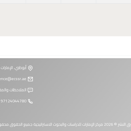
أبوظبي، الإمارات 
reference@ecssr.ae
الملاحظات والمق
97124044780 +
 الإمارات للدراسات والبحوث الاستراتيجية جميع الحقوق محفوظة