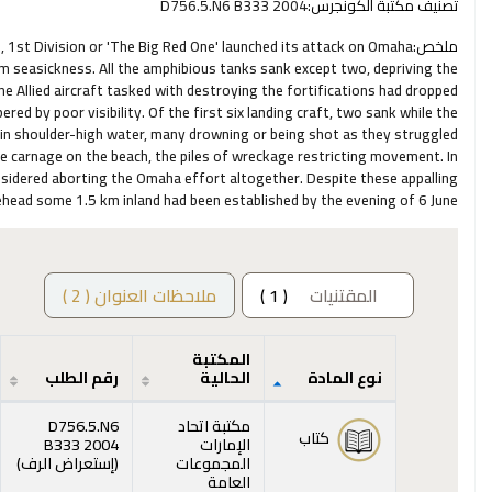
تصنيف مكتبة الكونجرس:
D756.5.N6 B333 2004
ملخص:
 1st Division or 'The Big Red One' launched its attack on Omaha
m seasickness. All the amphibious tanks sank except two, depriving the
e Allied aircraft tasked with destroying the fortifications had dropped
 by poor visibility. Of the first six landing craft, two sank while the
in shoulder-high water, many drowning or being shot as they struggled
he carnage on the beach, the piles of wreckage restricting movement. In
nsidered aborting the Omaha effort altogether. Despite these appalling
dgehead some 1.5 km inland had been established by the evening of 6 June.
المقتنيات
( 1 )
ملاحظات العنوان ( 2 )
المكتبة
نوع المادة
الحالية
رقم الطلب
المقتنيات
مكتبة اتحاد
D756.5.N6
كتاب
الإمارات
B333 2004
(يفت
المجموعات
(
إستعراض الرف
)
العامة