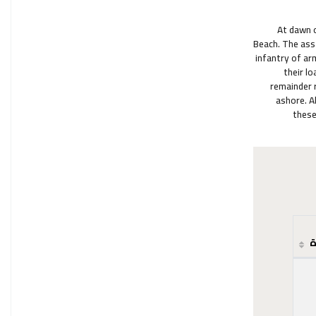
At dawn o
Beach. The ass
infantry of ar
their l
remainder 
ashore. A
these
ة