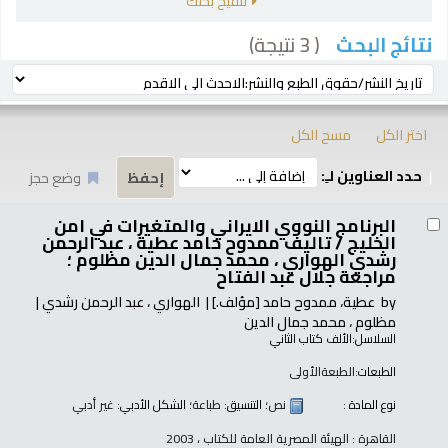
تنقيح بحثك
( 3 نتيجة)
نتائج البحث
رز
ترتيب بواسطة:
اختر الكل
مسح الكل
حدد العناوين لـِ:
وضع حجز
تائج
البرنامج النووي الايراني والمتغيرات في امن
الخليج /
تاليف ممدوح حامد عطية ، عبد الرحمن
رشدي الهواري ، محمد جمال الدين مظلوم ؛
مراجعة جلال عبد الفتاح
by
عطية، ممدوح حامد
[مؤلف.]
الهواري ، عبد الرحمن رشدي
مظلوم ، محمد جمال الدين
السلاسل:
الألف كتاب الثاني
الطبعات:
الطبعةالأولى
نوع المادة :
نص
؛ التنسيق:
طباعة
؛ الشكل الأدبي:
غير أدبي
القاهرة : الهيئة المصرية العامة للكتاب ، 2003