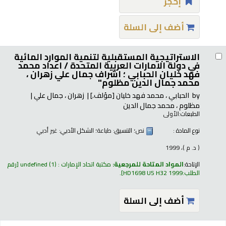
إحجز
أضف إلى السلة
الاستراتيجية المستقبلية لتنمية الموارد المائية
في دولة الامارات العربية المتحدة /
اعداد محمد
فهد خليان الحبابي ؛ اشراف جمال علي زهران ،
محمد جمال الدين مظلوم"
by
الحبابي ، محمد فهد خليان
[مؤلف.]
زهران ، جمال علي
مظلوم ، محمد جمال الدين
الطبعات:
الأولى
نوع المادة :
نص
؛ التنسيق:
طباعة
؛ الشكل الأدبي:
غير أدبي
( د. م )، 1999
الإتاحة:
المواد المتاحة للمرجعية:
مكتبة اتحاد الإمارات : undefined
(1)
رقم
الطلب:
HD1698 U5 H32 1999
.
أضف إلى السلة