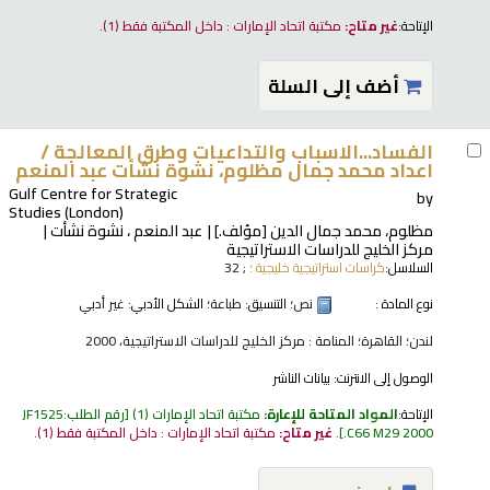
الإتاحة:
غير متاح:
مكتبة اتحاد الإمارات : داخل المكتبة فقط
(1).
أضف إلى السلة
الفساد...الاسباب والتداعيات وطرق المعالجة /
اعداد محمد جمال مظلوم، نشوة نشأت عبد المنعم
Gulf Centre for Strategic
by
Studies (London)
مظلوم، محمد جمال الدين
[مؤلف.]
عبد المنعم ، نشوة نشأت
مركز الخليج للدراسات الاستراتيجية
السلاسل:
كراسات استراتيجية خليجية ؛
; 32
نوع المادة :
نص
؛ التنسيق:
طباعة
؛ الشكل الأدبي:
غير أدبي
لندن؛ القاهرة؛ المنامة : مركز الخليج للدراسات الاستراتيجية، 2000
الوصول إلى الانترنت:
بيانات الناشر
الإتاحة:
المواد المتاحة للإعارة:
مكتبة اتحاد الإمارات
(1)
رقم الطلب:
JF1525
.C66 M29 2000
.
غير متاح:
مكتبة اتحاد الإمارات : داخل المكتبة فقط
(1).