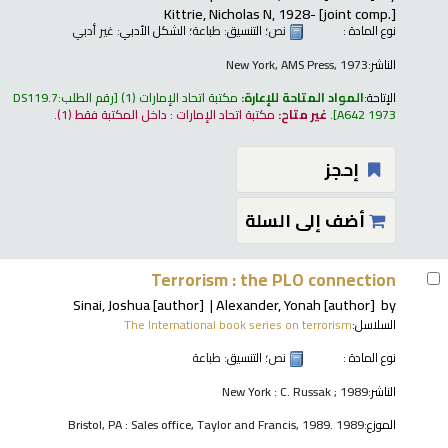
Kittrie, Nicholas N
, 1928-
[joint comp.]
نوع المادة :
نص
؛ التنسيق:
طباعة
؛ الشكل الأدبي:
غير أدبي
الناشر:
New York, AMS Press, 1973
الإتاحة:
المواد المتاحة للإعارة:
مكتبة اتحاد الإمارات
(1)
رقم الطلب:
DS119.7
A642 1973
.
غير متاح:
مكتبة اتحاد الإمارات : داخل المكتبة فقط
(1).
إحجز
أضف إلى السلة
Terrorism : the PLO connection
Sinai, Joshua
[author]
Alexander, Yonah
[author]
by
السلاسل:
The International book series on terrorism
نوع المادة :
نص
؛ التنسيق:
طباعة
الناشر:
New York : C. Russak ; 1989
الموزع:
Bristol, PA : Sales office, Taylor and Francis, 1989. 1989