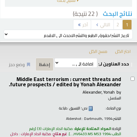
تنقيح بحثك
( 22 نتيجة)
نتائج البحث
رز
1
2
التالي
آخر
ترتيب بواسطة:
اختر الكل
مسح الكل
حدد العناوين لـِ:
وضع حجز
تائج
Middle East terrorism : current threats and
future prospects /
edited by Yonah Alexander.
Alexander, Yonah
by
السلاسل:
نوع المادة :
نص
؛ التنسيق:
طباعة
الناشر:
Aldershot : Dartmouth, 1994
الإتاحة:
المواد المتاحة للإعارة:
مكتبة اتحاد الإمارات
(3)
رقم
الطلب:
HV6433.M5 M53 1994, ..
.
غير متاح:
مكتبة اتحاد الإمارات : داخل