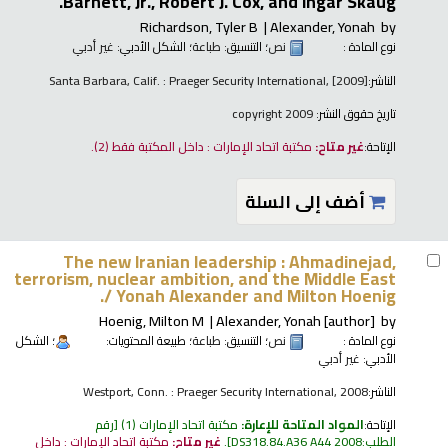
Barnett, Jr., Robert J. Cox, and Ingar Skaug.
Richardson, Tyler B
Alexander, Yonah
by
نوع المادة :
نص
؛ التنسيق:
طباعة
؛ الشكل الأدبي:
غير أدبي
الناشر:
Santa Barbara, Calif. : Praeger Security International, [2009]
تاريخ حقوق النشر:
copyright 2009
الإتاحة:
غير متاح:
مكتبة اتحاد الإمارات : داخل المكتبة فقط
(2).
أضف إلى السلة
The new Iranian leadership : Ahmadinejad,
terrorism, nuclear ambition, and the Middle East
/
Yonah Alexander and Milton Hoenig.
Hoenig, Milton M
Alexander, Yonah
[author]
by
نوع المادة :
نص
؛ التنسيق:
طباعة
؛ طبيعة المحتويات:
؛ الشكل
الأدبي:
غير أدبي
الناشر:
Westport, Conn. : Praeger Security International, 2008
الإتاحة:
المواد المتاحة للإعارة:
مكتبة اتحاد الإمارات
(1)
رقم
الطلب:
DS318.84.A36 A44 2008
.
غير متاح:
مكتبة اتحاد الإمارات : داخل