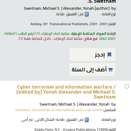
S. Swetnam.
Swetnam, Michael S
Alexander, Yonah
[author]
by
نوع المادة :
نص
؛ التنسيق:
طباعة
الناشر:
Ardsley, NY: Transnational Publishers, 2001. 2001
الإتاحة:
المواد المتاحة للإعارة:
مكتبة اتحاد الإمارات
(1)
رقم الطلب:
HV6431
A43 2001
.
غير متاح:
مكتبة اتحاد الإمارات : داخل المكتبة فقط
(1).
إحجز
أضف إلى السلة
Cyber terrorism and information warfare /
[edited by] Yonah Alexander and Michael S.
Swetnam.
Swetnam, Michael S
Alexander, Yonah
by
السلاسل:
Terrorism: documents of international and Local Control
نوع المادة :
نص
؛ التنسيق:
طباعة
؛ الشكل الأدبي:
غير أدبي
الناشر:
Dobbs Ferry, N.Y. : Oceana Publications, [1999]