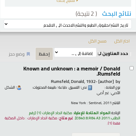
تنقيح بحثك
( 2 نتيجة)
نتائج البحث
رز
ترتيب بواسطة:
اختر الكل
مسح الكل
حدد العناوين لـِ:
وضع حجز
تائج
Known and unknown : a memoir /
Donald
Rumsfeld.
Rumsfeld, Donald
, 1932-
[author]
by
نوع المادة :
نص
؛ التنسيق:
طباعة
؛ طبيعة المحتويات:
؛ الشكل
الأدبي:
غير أدبي
الناشر:
New York : Sentinel, 2011
الإتاحة:
المواد المتاحة للإعارة:
مكتبة اتحاد الإمارات
(1)
رقم
الطلب:
E840.8.R84 A3 2011
.
غير متاح:
مكتبة اتحاد الإمارات : داخل المكتبة
فقط
(1).