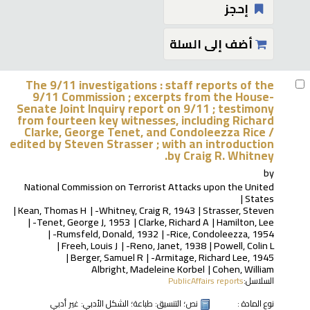
إحجز
أضف إلى السلة
The 9/11 investigations : staff reports of the
9/11 Commission ; excerpts from the House-
Senate Joint Inquiry report on 9/11 ; testimony
from fourteen key witnesses, including Richard
Clarke, George Tenet, and Condoleezza Rice /
edited by Steven Strasser ; with an introduction
by Craig R. Whitney.
by
National Commission on Terrorist Attacks upon the United
States
Kean, Thomas H
Whitney, Craig R
, 1943-
Strasser, Steven
Tenet, George J
, 1953-
Clarke, Richard A
Hamilton, Lee
Rumsfeld, Donald
, 1932-
Rice, Condoleezza
, 1954-
Freeh, Louis J
Reno, Janet
, 1938-
Powell, Colin L
Berger, Samuel R
Armitage, Richard Lee
, 1945-
Albright, Madeleine Korbel
Cohen, William
السلاسل:
PublicAffairs reports
نوع المادة :
نص
؛ التنسيق:
طباعة
؛ الشكل الأدبي:
غير أدبي