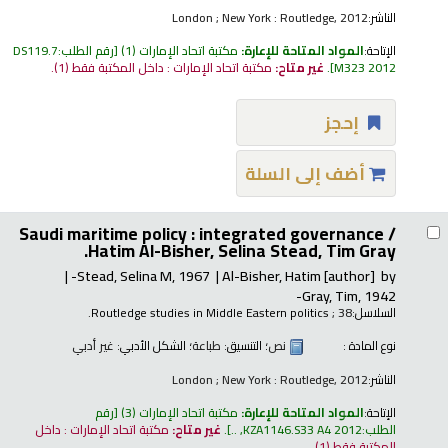
الناشر:
London ; New York : Routledge, 2012
الإتاحة:
المواد المتاحة للإعارة:
مكتبة اتحاد الإمارات
(1)
رقم الطلب:
DS119.7
M323 2012
.
غير متاح:
مكتبة اتحاد الإمارات : داخل المكتبة فقط
(1).
إحجز
أضف إلى السلة
Saudi maritime policy : integrated governance /
Hatim Al-Bisher, Selina Stead, Tim Gray.
Stead, Selina M
, 1967-
Al-Bisher, Hatim
[author]
by
Gray, Tim
, 1942-
السلاسل:
; 38.
Routledge studies in Middle Eastern politics
نوع المادة :
نص
؛ التنسيق:
طباعة
؛ الشكل الأدبي:
غير أدبي
الناشر:
London ; New York : Routledge, 2012
الإتاحة:
المواد المتاحة للإعارة:
مكتبة اتحاد الإمارات
(3)
رقم
الطلب:
KZA1146.S33 A4 2012, ..
.
غير متاح:
مكتبة اتحاد الإمارات : داخل
المكتبة فقط
(1).