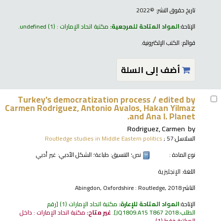
تاريخ حقوق النشر:
©2022
الإتاحة:
المواد المتاحة للمرجعية:
مكتبة اتحاد الإمارات : undefined
(1).
قوائم:
الكتب الإلكترونية
.
أضف إلى السلة
Turkey's democratization process /
edited by
Carmen Rodriguez, Antonio Avalos, Hakan Yilmaz
and Ana I. Planet.
Rodriguez, Carmen
by
السلاسل:
; 57
Routledge studies in Middle Eastern politics
نوع المادة :
نص
؛ التنسيق:
طباعة
؛ الشكل الأدبي:
غير أدبي
اللغة:
الإنجليزية
الناشر:
Abingdon, Oxfordshire : Routledge, 2018
الإتاحة:
المواد المتاحة للإعارة:
مكتبة اتحاد الإمارات
(1)
رقم
الطلب:
JQ1809.A15 T867 2018
.
غير متاح:
مكتبة اتحاد الإمارات : داخل
المكتبة فقط
(1).