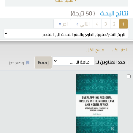
تنقيح بحثك
( 50 نتيجة)
نتائج البحث
رز
1
2
3
4
التالي
آخر
ترتيب بواسطة:
اختر الكل
مسح الكل
حدد العناوين لـِ:
وضع حجز
تائج