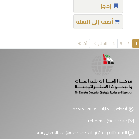
إحجز
أضف إلى السلة
فحات
1
2
3
4
التالي
آخر
أبوظبي، الإمارات العربية المتحدة
reference@ecssr.ae
الملاحظات والمقترحات:
library_feedback@ecssr.ae