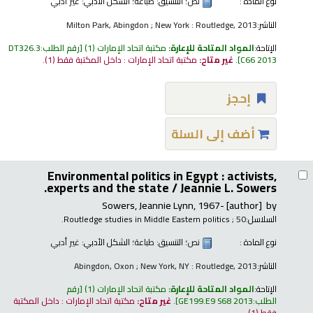
نوع المادة :
نص
؛ التنسيق:
طباعة
؛ الشكل الأدبي:
غير أدبي
الناشر:
Milton Park, Abingdon ; New York : Routledge, 2013
الإتاحة:
المواد المتاحة للإعارة:
مكتبة اتحاد الإمارات
(1)
رقم الطلب:
DT326.3
C66 2013
.
غير متاح:
مكتبة اتحاد الإمارات : داخل المكتبة فقط
(1).
إحجز
أضف إلى السلة
Environmental politics in Egypt : activists,
experts and the state /
Jeannie L. Sowers.
Sowers, Jeannie Lynn
, 1967-
[author]
by
السلاسل:
; 50.
Routledge studies in Middle Eastern politics
نوع المادة :
نص
؛ التنسيق:
طباعة
؛ الشكل الأدبي:
غير أدبي
الناشر:
Abingdon, Oxon ; New York, NY : Routledge, 2013
الإتاحة:
المواد المتاحة للإعارة:
مكتبة اتحاد الإمارات
(1)
رقم
الطلب:
GE199.E9 S68 2013
.
غير متاح:
مكتبة اتحاد الإمارات : داخل المكتبة
فقط
(1).