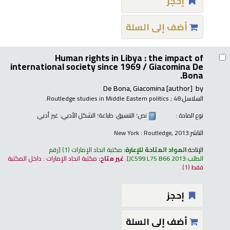
إحجز
أضف إلى السلة
Human rights in Libya : the impact of
international society since 1969 /
Giacomina De
Bona.
De Bona, Giacomina
[author]
by
السلاسل:
; 48.
Routledge studies in Middle Eastern politics
نوع المادة :
نص
؛ التنسيق:
طباعة
؛ الشكل الأدبي:
غير أدبي
الناشر:
New York : Routledge, 2013
الإتاحة:
المواد المتاحة للإعارة:
مكتبة اتحاد الإمارات
(1)
رقم
الطلب:
JC599.L75 B66 2013
.
غير متاح:
مكتبة اتحاد الإمارات : داخل المكتبة
فقط
(1).
إحجز
أضف إلى السلة