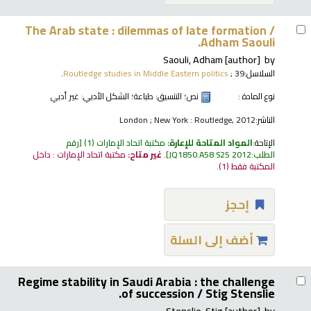
The Arab state : dilemmas of late formation /
Adham Saouli.
Saouli, Adham
[author]
by
السلاسل:
; 39.
Routledge studies in Middle Eastern politics
نوع المادة :
نص
؛ التنسيق:
طباعة
؛ الشكل الأدبي:
غير أدبي
الناشر:
London ; New York : Routledge, 2012
الإتاحة:
المواد المتاحة للإعارة:
مكتبة اتحاد الإمارات
(1)
رقم
الطلب:
JQ1850.A58 S25 2012
.
غير متاح:
مكتبة اتحاد الإمارات : داخل
المكتبة فقط
(1).
إحجز
أضف إلى السلة
Regime stability in Saudi Arabia : the challenge
of succession /
Stig Stenslie.
Stenslie, Stig
[author]
by