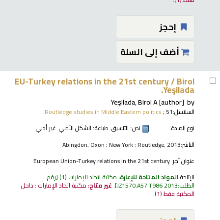
إحجز
أضف إلى السلة
EU-Turkey relations in the 21st century /
Birol
Yeşilada.
Yeşilada, Birol A
[author]
by
السلاسل:
; 51.
Routledge studies in Middle Eastern politics
نوع المادة :
نص
؛ التنسيق:
طباعة
؛ الشكل الأدبي:
غير أدبي
الناشر:
Abingdon, Oxon ; New York : Routledge, 2013
عنوان آخر:
European Union-Turkey relations in the 21st century
الإتاحة:
المواد المتاحة للإعارة:
مكتبة اتحاد الإمارات
(1)
رقم
الطلب:
JZ1570.A57 T986 2013
.
غير متاح:
مكتبة اتحاد الإمارات : داخل
المكتبة فقط
(1).