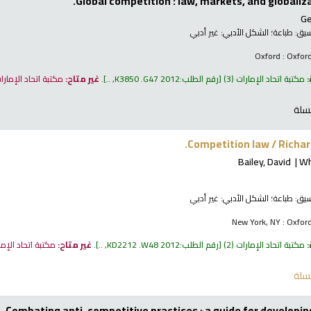
Global competition : law, markets, and globaliz
Ge
نسيق:
طباعة
؛ الشكل الأدبي:
غير أدبي
Oxford : Oxford
:
مكتبة اتحاد الإمارات
(3)
رقم الطلب:
K3850 .G47 2012, ..
.
غير متاح:
مكتبة اتحاد الإمار
سلة
Competition law /
Richar
Bailey, David
Wh
نسيق:
طباعة
؛ الشكل الأدبي:
غير أدبي
New York, NY : Oxford
:
مكتبة اتحاد الإمارات
(2)
رقم الطلب:
KD2212 .W48 2012, ..
.
غير متاح:
مكتبة اتحاد الإم
سلة
Combating anti-competitive practices : a guide for developi