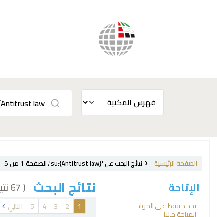
الصفحة الرئيسية
نتائج البحث عن 'su:{Antitrust law}'، الصفحة 1 من 5
نتائج البحث
( 67 نتيجة)
الإتاحة
فرز
تحديد فقط على المواد
1
2
3
4
5
التالي
المتاحة حاليا