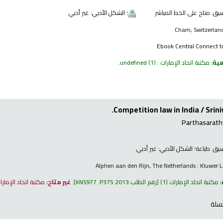
نسيق:
متاح على الخط المباشر
؛ الشكل الأدبي:
غير أدبي
Cham, Switzerland
Ebook Central Connect t
عية:
مكتبة اتحاد الإمارات : undefined
(1).
Competition law in India /
Srin
Parthasarathy
نسيق:
طباعة
؛ الشكل الأدبي:
غير أدبي
Alphen aan den Rijn, The Netherlands : Kluwer 
:
مكتبة اتحاد الإمارات
(1)
رقم الطلب:
KNS977 .P375 2013
.
غير متاح:
مكتبة اتحاد الإمار
سلة