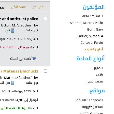
المؤلفين
اختر الكل
مسح الكل
حدد
نتائج
Akbar, Yusaf H.
and antitrust policy
Amorim, Marcos Paulo
Utton, M. A
[author]
by
Born, Gary
نوع المادة :
نص
Carrier, Michael A,
الناشر:
 Elgar Pub., c1995. 1995
Cortese, Fulvio
الإتاحة:
غير متاح:
مكتبة اتحاد ا
أظهر المزيد
أنواع المادة
أضف إلى السلة
التقارير
 /
Mateusz Błachucki
كتاب
ki, Mateusz
[author.]
by
مصدر رقمي
نوع المادة :
نص
؛ الش
مواقع
الناشر:
, NY : Routledge, 2023
المجموعات العامة
الوصول إلى الانترنت:
o resource
نسخة إلكترونية
الإتاحة:
المواد المتاحة للمرج
مجموعة التقارير