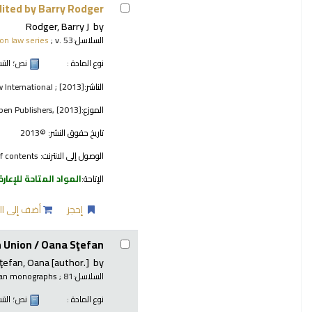
ited by Barry Rodger.
Rodger, Barry J
by
السلاسل:
; v. 53.
ion law series
نوع المادة :
نص
؛ الت
الناشر:
 International ; [2013]
الموزع:
pen Publishers, [2013]
تاريخ حقوق النشر:
©2013
الوصول إلى الانترنت:
f contents
الإتاحة:
المواد المتاحة للإعارة
إحجز
أضف إلى ال
n Union /
Oana Sţefan.
ţefan, Oana
[author.]
by
السلاسل:
; 81.
an monographs
نوع المادة :
نص
؛ الت