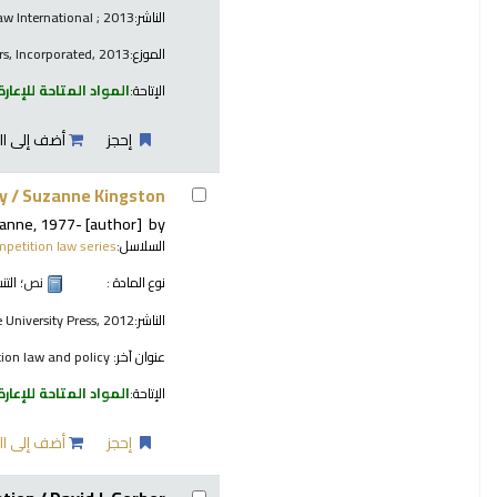
الناشر:
aw International ; 2013
الموزع:
rs, Incorporated, 2013
الإتاحة:
المواد المتاحة للإعارة
إحجز
أضف إلى ال
y /
Suzanne Kingston.
zanne
, 1977-
[author]
by
السلاسل:
petition law series
نوع المادة :
نص
؛ الت
الناشر:
 University Press, 2012
عنوان آخر:
on law and policy.
الإتاحة:
المواد المتاحة للإعارة
إحجز
أضف إلى ال