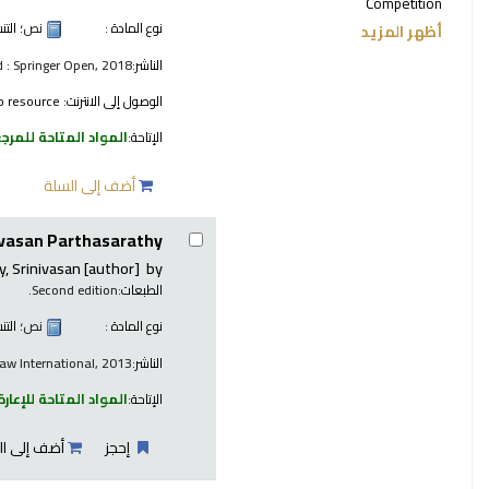
Competition
نوع المادة :
نص
؛ الت
أظهر المزيد
الناشر:
 : Springer Open, 2018
الوصول إلى الانترنت:
o resource
الإتاحة:
المواد المتاحة للمرج
أضف إلى السلة
ivasan Parthasarathy.
, Srinivasan
[author]
by
الطبعات:
Second edition.
نوع المادة :
نص
؛ الت
الناشر:
Law International, 2013
الإتاحة:
المواد المتاحة للإعارة
إحجز
أضف إلى ال