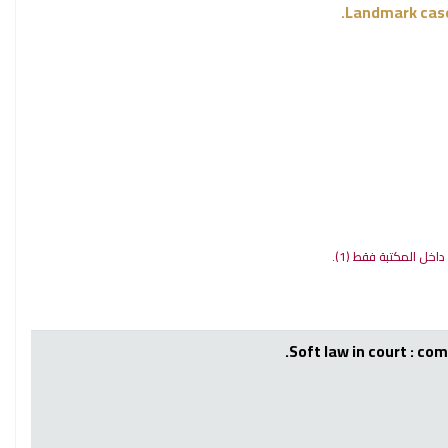
Landmark cases
: داخل المكتبة فقط
(1).
Soft law in court : co