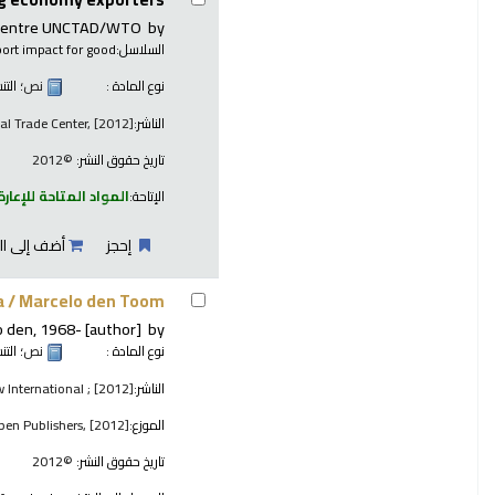
e Centre UNCTAD/WTO
by
السلاسل:
ort impact for good
نوع المادة :
نص
؛ الت
الناشر:
al Trade Center, [2012]
تاريخ حقوق النشر:
©2012
الإتاحة:
المواد المتاحة للإعارة
إحجز
أضف إلى ال
a /
Marcelo den Toom.
o den
, 1968-
[author]
by
نوع المادة :
نص
؛ الت
الناشر:
 International ; [2012]
الموزع:
spen Publishers, [2012]
تاريخ حقوق النشر:
©2012