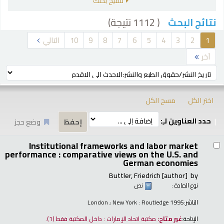
تنقيح بحثك
( 1112 نتيجة)
نتائج البحث
رز
1
2
3
4
5
6
7
8
9
10
التالي
آخر
ترتيب بواسطة:
اختر الكل
مسح الكل
حدد العناوين لـِ:
وضع حجز
تائج
Institutional frameworks and labor market
performance : comparative views on the U.S. and
German economies
Buttler, Friedrich
[author]
by
نوع المادة :
نص
الناشر:
London ; New York : Routledge 1995
الإتاحة:
غير متاح:
مكتبة اتحاد الإمارات : داخل المكتبة فقط
(1).