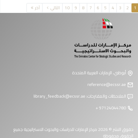
فحات
1
2
3
4
5
6
7
8
9
10
التالي
آخر
أبوظبي، الإمارات العربية المتحدة
reference@ecssr.ae
الملاحظات والمقترحات:
library_feedback@ecssr.ae
97124044780 +
حقوق النشر © 2026 مركز الإمارات للدراسات والبحوث الاستراتيجية جميع
الحقوق محفوظة