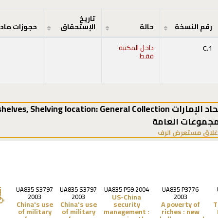
تاريخ
رقم النسخة
حالة
الإستحقاق
حجوزات ماد
C.1
داخل المكتبة
فقط
,
Shelving location:
مجموعات العامة
(يخفي مستعرض الرف)
غلاق مستعرض الرف
UA835 S3797
UA835 S3797
UA835 P59 2004
UA835 P3776
الت
US-China
2003
2003
2003
China's use
China's use
security
A poverty of
T
of military
of military
management :
riches :
new