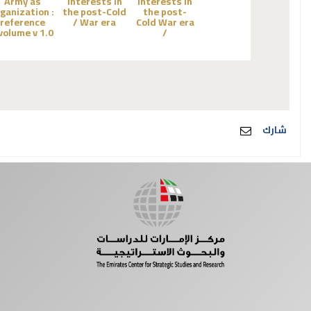
Army as
interests in
interests in
ganization :
the post-Cold
the post-
reference
War era /
Cold War era
volume v 1.0 /
/
شارك