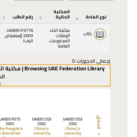
المكتبة
نوع المادة
الحالية
رقم الطلب
المقتنيات
مكتبة اتحاد
UA835 P3776
كتاب
الإمارات
2003 (
إستعراض
(يفتح أدناه)
المجموعات
الرف
)
العامة
إجمالي الحجوزات: 0
Browsing UAE Federation Library | مكتبة اتحاد الإمارات shelves
ال
إ
السابق
UA835 P375
UA835 O53
UA835 O53
2002
2002
2002
he People's
China's
China's
Liberation
security
security