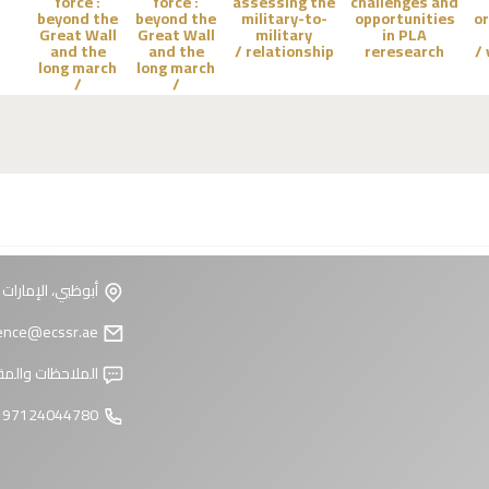
force :
force :
assessing the
challenges and
beyond the
beyond the
military-to-
opportunities
or
Great Wall
Great Wall
military
in PLA
and the
and the
relationship /
reresearch
long march
long march
/
/
أبوظبي، الإمارات 
reference@ecssr.ae
الملاحظات والمق
97124044780 +