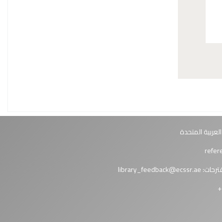
العربية المتحدة
ترحات:
library_feedback@ecssr.ae