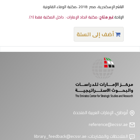
الناشر:
الإسكندرية، مصر :‪‪‪‪‪ مكتبة الوفاء القانونية،‪‪‪‪‪ 2018
الإتاحة:
غير متاح:
مكتبة اتحاد الإمارات : داخل المكتبة فقط
(1).
أضف إلى السلة
فحات
أبوظبي، الإمارات العربية المتحدة
reference@ecssr.ae
الملاحظات والمقترحات:
library_feedback@ecssr.ae