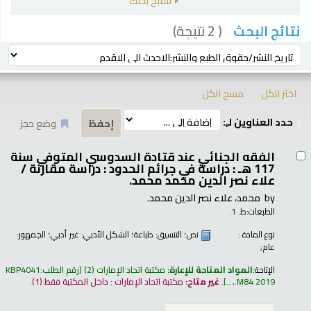
تنقيح بحثك
( 2 نتيجة)
نتائج البحث
رز
ترتيب بواسطة:
اختر الكل
مسح الكل
حدد العناوين لـِ:
وضع حجز
تائج
الفقه الجنائي عند قتادة السدوسي المتوفي سنة
117 هـ :‎ دراسة في جرائم الحدود : دراسة مقارنة /‎
علاء نصر الدين محمد محمد.‎
by
محمد، علاء نصر الدين محمد.‎
الطبعات:
ط. 1.‎
نوع المادة :
نص
؛ التنسيق:
طباعة
؛ الشكل الأدبي:
غير أدبي
؛ الجمهور:
عام;
الإتاحة:
المواد المتاحة للإعارة:
مكتبة اتحاد الإمارات
(2)
رقم الطلب:
KBP4041
.M84 2019, ..
.
غير متاح:
مكتبة اتحاد الإمارات : داخل المكتبة فقط
(1).