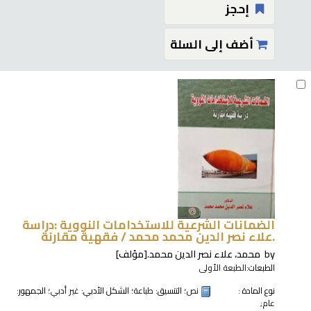
إحجز
أضف إلى السلة
الضمانات الشرعية للاستخدامات النووية :‪‪‪‪‪ دراسة
علاء نصر الدين محمد محمد.‪‪‪‪‪
فقهية مقارنة /‪‪‪‪‪
by
محمد، علاء نصر الدين محمد.‪‪‪‪‪
[مؤلف]
الطبعات:
الطبعة الأولى
نوع المادة :
نص
؛ التنسيق:
طباعة
؛ الشكل الأدبي:
غير أدبي
؛ الجمهور:
عام;