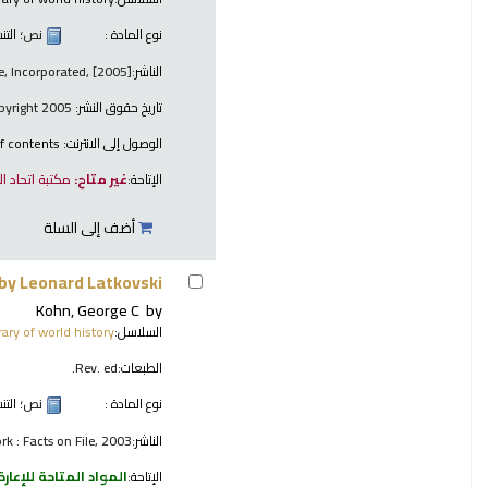
نوع المادة :
نص
؛ الت
الناشر:
le, Incorporated, [2005]
تاريخ حقوق النشر:
copyright 2005
الوصول إلى الانترنت:
f contents
الإتاحة:
غير متاح:
مكتبة اتحاد ا
أضف إلى السلة
 by Leonard Latkovski.
Kohn, George C
by
السلاسل:
brary of world history
الطبعات:
Rev. ed.
نوع المادة :
نص
؛ الت
الناشر:
rk : Facts on File, 2003
الإتاحة:
المواد المتاحة للإعارة