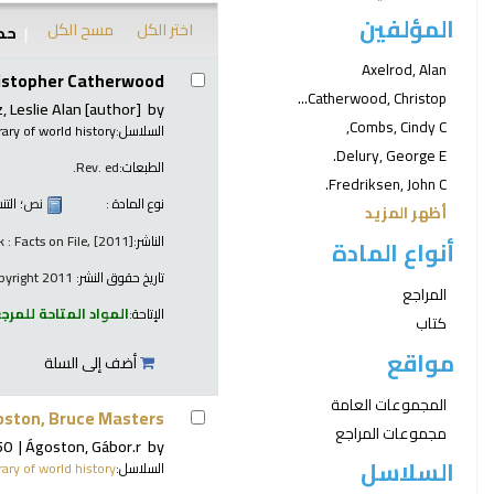
المؤلفين
اختر الكل
مسح الكل
حدد
نتائج
Axelrod, Alan
ristopher Catherwood.
Catherwood, Christop...
, Leslie Alan
[author]
by
Combs, Cindy C,
السلاسل:
brary of world history
Delury, George E.
الطبعات:
Rev. ed.
Fredriksen, John C.
نوع المادة :
نص
؛ الت
أظهر المزيد
الناشر:
 : Facts on File, [2011]
أنواع المادة
تاريخ حقوق النشر:
copyright 2011
المراجع
الإتاحة:
المواد المتاحة للمرج
كتاب
مواقع
أضف إلى السلة
المجموعات العامة
oston, Bruce Masters.
مجموعات المراجع
50-
Ágoston, Gábor.r
by
السلاسل
السلاسل:
brary of world history