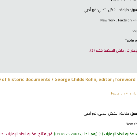
نسيق:
طباعة
؛ الشكل الأدبي:
غير أدبي
New York : Facts on Fi
Table o
لإمارات : داخل المكتبة فقط
(3).
y of historic documents /
George Childs Kohn, editor ; foreword
Facts on File li
نسيق:
طباعة
؛ الشكل الأدبي:
غير أدبي
New Yo
:
مكتبة اتحاد الإمارات
(1)
رقم الطلب:
D9 D525 2003
.
غير متاح:
مكتبة اتحاد الإمارات : د