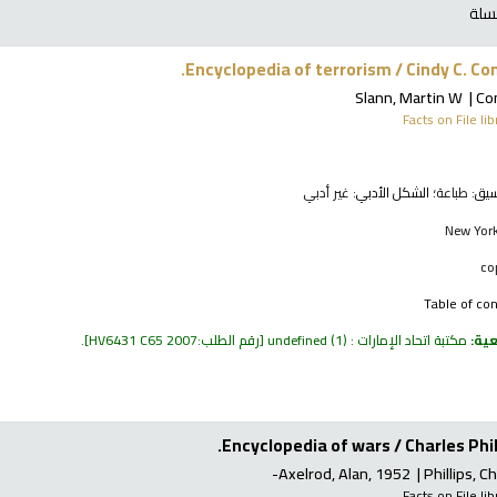
سلة
Encyclopedia of terrorism /
Cindy C. Co
Slann, Martin W
Co
Facts on File li
نسيق:
طباعة
؛ الشكل الأدبي:
غير أدبي
New York
Table of co
عية:
مكتبة اتحاد الإمارات : undefined
(1)
رقم الطلب:
HV6431 C65 2007
.
Encyclopedia of wars /
Charles Phil
Axelrod, Alan
, 1952-
Phillips, C
Facts on File li