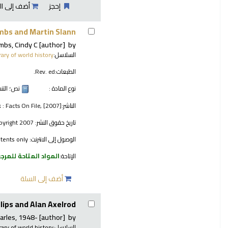
إحجز
أضف إلى ال
mbs and Martin Slann.
mbs, Cindy C
[author]
by
السلاسل:
brary of world history
الطبعات:
Rev. ed.
نوع المادة :
نص
؛ الت
الناشر:
 : Facts On File, [2007]
تاريخ حقوق النشر:
copyright 2007
الوصول إلى الانترنت:
ntents only
الإتاحة:
المواد المتاحة للمرج
أضف إلى السلة
lips and Alan Axelrod.
harles
, 1948-
[author]
by
السلاسل:
brary of world history