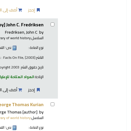
إحجز
أضف إلى ال
y] John C. Fredriksen.
Fredriksen, John C
by
السلاسل:
brary of world history
نوع المادة :
نص
؛ الت
الناشر:
 : Facts On File, [2003]
تاريخ حقوق النشر:
copyright 2003
الإتاحة:
المواد المتاحة للإعارة
إحجز
أضف إلى ال
eorge Thomas Kurian.
orge Thomas
[author]
by
السلاسل:
brary of world history
نوع المادة :
نص
؛ الت