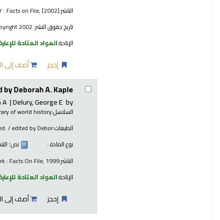
الناشر:
 : Facts on File, [2002]
تاريخ حقوق النشر:
copyright 2002
الإتاحة:
المواد المتاحة للإعارة
إحجز
أضف إلى ال
d by Deborah A. Kaple.
h A
Delury, George E
by
السلاسل:
brary of world history
الطبعات:
ed. / edited by Debor
نوع المادة :
نص
؛ الت
الناشر:
k : Facts On File, 1999
الإتاحة:
المواد المتاحة للإعارة
إحجز
أضف إلى ال