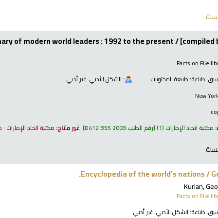
سلة
nary of modern world leaders : 1992 to the present /
[compiled b
Facts on File li
نسيق:
طباعة
؛ طبيعة المحتويات:
؛ الشكل الأدبي:
غير أدبي
New York
:
مكتبة اتحاد الإمارات
(1)
رقم الطلب:
D412 B55 2003
.
غير متاح:
مكتبة اتحاد الإمارات :
سلة
Encyclopedia of the world's nations /
G
Kurian, Ge
Facts on File li
نسيق:
طباعة
؛ الشكل الأدبي:
غير أدبي