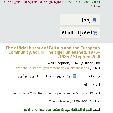
الطلب:
UB251.G7 D38 2019
.
غير متاح:
مكتبة اتحاد الإمارات : داخل المكتبة
فقط
(1).
إحجز
أضف إلى السلة
The official history of Britain and the European
Community. Vol. III, The tiger unleashed, 1975-
1985 /
Stephen Wall.
Wall, Stephen
, 1947-
[author.]
by
السلاسل:
Whitehall histories: government official history series
نوع المادة :
نص
؛ التنسيق:
طباعة
؛ الشكل الأدبي:
غير أدبي
اللغة:
الإنجليزية
الناشر:
London ; New York : Routledge, Taylor & Francis Group, 2019
عنوان آخر:
Tiger unleashed, 1975-1985
الإتاحة:
المواد المتاحة للإعارة:
مكتبة اتحاد الإمارات
(2)
رقم