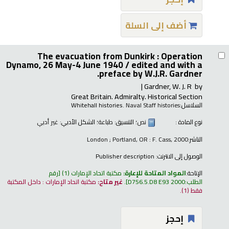
أضف إلى السلة
The evacuation from Dunkirk : Operation
Dynamo, 26 May-4 June 1940 /
edited and with a
preface by W.J.R. Gardner.
Gardner, W. J. R
by
Great Britain. Admiralty. Historical Section
السلاسل:
. Naval Staff histories
Whitehall histories
نوع المادة :
نص
؛ التنسيق:
طباعة
؛ الشكل الأدبي:
غير أدبي
الناشر:
London ; Portland, OR : F. Cass, 2000
الوصول إلى الانترنت:
Publisher description
الإتاحة:
المواد المتاحة للإعارة:
مكتبة اتحاد الإمارات
(1)
رقم
الطلب:
D756.5.D8 E93 2000
.
غير متاح:
مكتبة اتحاد الإمارات : داخل المكتبة
فقط
(1).
إحجز