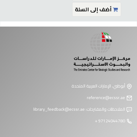
أضف إلى السلة
فحات
أبوظبي، الإمارات العربية المتحدة
reference@ecssr.ae
الملاحظات والمقترحات:
library_feedback@ecssr.ae
97124044780 +