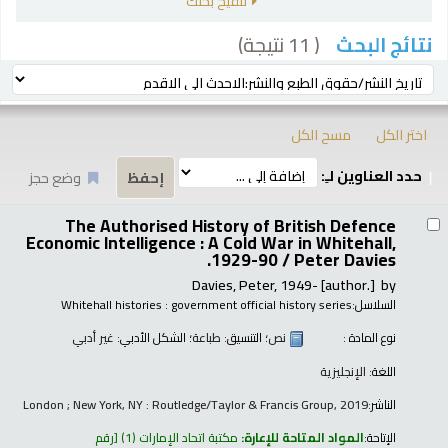
تنقيح بحثك
( 11 نتيجة)
نتائج البحث
رز
ترتيب بواسطة:
اختر الكل
مسح الكل
حدد العناوين لـِ:
وضع حجز
تائج
The Authorised History of British Defence
Economic Intelligence : A Cold War in Whitehall,
1929-90 /
Peter Davies.
Davies, Peter
, 1949-
[author.]
by
السلاسل:
Whitehall histories : government official history series
نوع المادة :
نص
؛ التنسيق:
طباعة
؛ الشكل الأدبي:
غير أدبي
اللغة:
الإنجليزية
الناشر:
London ; New York, NY : Routledge/Taylor & Francis Group, 2019
الإتاحة:
المواد المتاحة للإعارة:
مكتبة اتحاد الإمارات
(1)
رقم