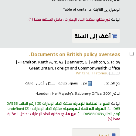
الوصول إلى الانترنت:
Table of contents
الإتاحة:
غير متاح:
مكتبة اتحاد الإمارات : داخل المكتبة فقط
(1).
أضف إلى السلة
Documents on British policy overseas .
Hamilton, Keith A
, 1942-
Bennett, G
Ashton, S. R
by
Great Britain. Foreign and Commonwealth Office
السلاسل:
Whitehall Histories
نوع المادة :
نص
؛ التنسيق:
طباعة
؛ الشكل الأدبي:
روايات
الناشر:
London : Her Majesty's Stationery Office, 2001-
الإتاحة:
المواد المتاحة للإعارة:
مكتبة اتحاد الإمارات
(3)
رقم الطلب:
DA588
D63 , ..
.
المواد المتاحة للمرجعية:
مكتبة اتحاد الإمارات : undefined
(2)
رقم الطلب:
DA588 D63 , ..
.
غير متاح:
مكتبة اتحاد الإمارات : داخل المكتبة
فقط
(5).
إحجز