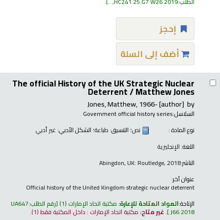
الطلب:
HC241.25.G7 W26 2019, ..
.
إحجز
أضف إلى السلة
The official History of the UK Strategic Nuclear
Deterrent /
Matthew Jones
Jones, Matthew
, 1966-
[author]
by
السلاسل:
Government official history series
نوع المادة :
نص
؛ التنسيق:
طباعة
؛ الشكل الأدبي:
غير أدبي
اللغة:
الإنجليزية
الناشر:
Abingdon, UK: Routledge, 2018
عنوان آخر:
Official history of the United Kingdom strategic nuclear deterrent
الإتاحة:
المواد المتاحة للإعارة:
مكتبة اتحاد الإمارات
(1)
رقم الطلب:
UA647
.J66 2018
.
غير متاح:
مكتبة اتحاد الإمارات : داخل المكتبة فقط
(1).